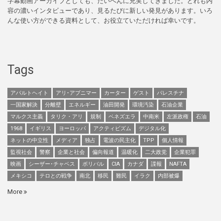
字幕動画アーカイブとしても、たいへんに充実してきました。どれも内
容の濃いインタビューであり、見るたびに新しい発見があります。いろ
んな使い方ができる資料として、お役立ていただければ幸いです。
Tags
アパルトヘイト
アリ･アブニマー
カーター
ゲスト
パレスチナ
一国家解決
分離壁
エネルギー
油田開発
環境汚染
石油企業
マルクス主義
タリク・アリ
規制
ベネズエラ
中南米
左派政権
石油
1968
イギリス
ヨーロッパ
アクティビズム
デジタル化
ネットの中立性
メディア
独占
電波の民主化
TPP
個人情報
監視社会
警察
企業と社会
偏向報道
温暖化
二大政党
企業犯罪
映画
シーザー･チャベス
ボリバル
CIA
カナダ
諜報
NAFTA
メキシコ
テロとの戦争
南北
移民
難民
イラク
内部被爆
More