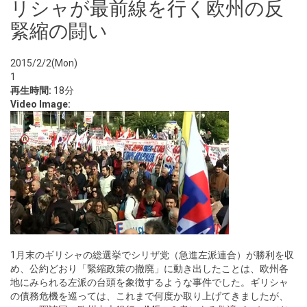
リシャが最前線を行く欧州の反
緊縮の闘い
2015/2/2(Mon)
1
再生時間:
18分
Video Image:
1月末のギリシャの総選挙でシリザ党（急進左派連合）が勝利を収
め、公約どおり「緊縮政策の撤廃」に動き出したことは、欧州各
地にみられる左派の台頭を象徴するような事件でした。ギリシャ
の債務危機を巡っては、これまで何度か取り上げてきましたが、