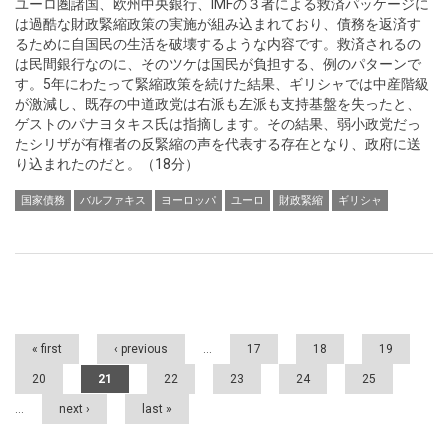
ユーロ圏諸国、欧州中央銀行、IMFの３者による救済パッケージに
は過酷な財政緊縮政策の実施が組み込まれており、債務を返済す
るために自国民の生活を破壊するような内容です。救済されるの
は民間銀行なのに、そのツケは国民が負担する、例のパターンで
す。5年にわたって緊縮政策を続けた結果、ギリシャでは中産階級
が激減し、既存の中道政党は右派も左派も支持基盤を失ったと、
ゲストのパナヨタキス氏は指摘します。その結果、弱小政党だっ
たシリザが有権者の反緊縮の声を代表する存在となり、政府に送
り込まれたのだと。（18分）
国家債務
バルファキス
ヨーロッパ
ユーロ
財政緊縮
ギリシャ
Pages
« first
‹ previous
…
17
18
19
20
21
22
23
24
25
…
next ›
last »