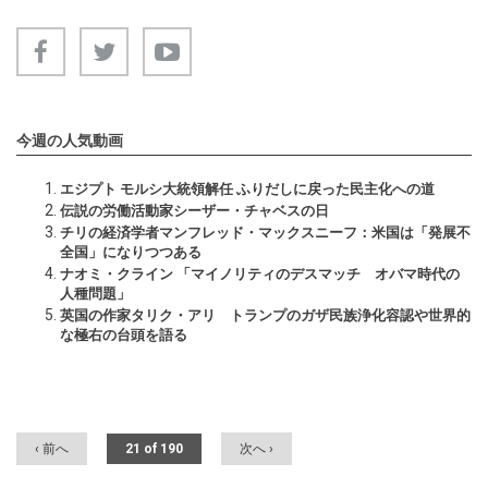
今週の人気動画
エジプト モルシ大統領解任 ふりだしに戻った民主化への道
伝説の労働活動家シーザー・チャベスの日
チリの経済学者マンフレッド・マックスニーフ：米国は「発展不
全国」になりつつある
ナオミ・クライン 「マイノリティのデスマッチ オバマ時代の
人種問題」
英国の作家タリク・アリ トランプのガザ民族浄化容認や世界的
な極右の台頭を語る
‹ 前へ
21 of 190
次へ ›