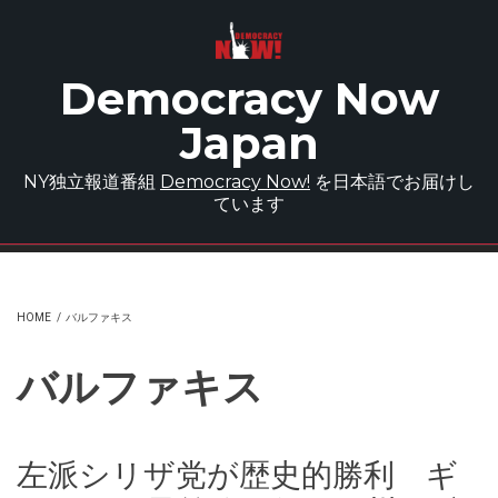
Skip to main content
Democracy Now
Japan
NY独立報道番組
Democracy Now!
を日本語でお届けし
ています
HOME
/
バルファキス
バルファキス
左派シリザ党が歴史的勝利 ギ