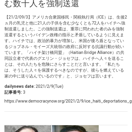
む数十人を強制送還
【21/2/09/3】アメリカ合衆国移民・関税執行局（ICE）は、生後2
ヵ月の乳児と他に21人の子供を含む少なくとも72人をハイチへ強
制送還しました。この強制送還は、重罪に問われた者のみを強制
送還するというバイデン政権の指示と矛盾しているように見えま
す。ハイチでは、政治的暴力が増加し、米国が後ろ盾となってい
るジョブネル・モイーズ大統領の政府に反対する抗議行動が続い
ています。「ハイチ架け橋同盟」（Haitian Bridge Alliance）の共
同設立者で代表のグエリン・ジョセフは、ハイチへ人々を送るこ
とは、その人たちを危険にさらすことだと言います。「私たち
は、そうした人々を保護するべきなのですが、彼らを燃えている
家の中に送り込んでいるのです」と、ジョセフは言います。
dailynews date:
2021/2/9(Tue)
記事番号:
3
https://www.democracynow.org/2021/2/9/ice_haiti_deportations_g