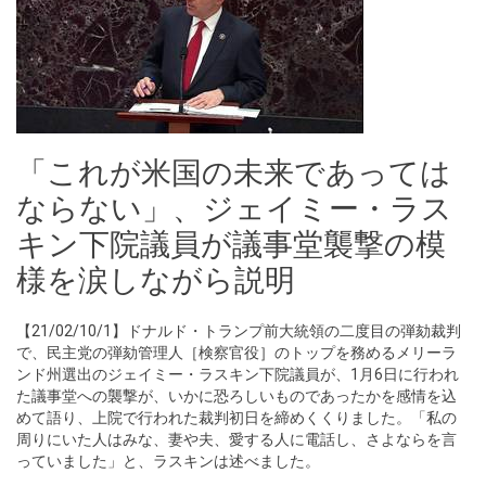
「これが米国の未来であっては
ならない」、ジェイミー・ラス
キン下院議員が議事堂襲撃の模
様を涙しながら説明
【21/02/10/1】ドナルド・トランプ前大統領の二度目の弾劾裁判
で、民主党の弾劾管理人［検察官役］のトップを務めるメリーラ
ンド州選出のジェイミー・ラスキン下院議員が、1月6日に行われ
た議事堂への襲撃が、いかに恐ろしいものであったかを感情を込
めて語り、上院で行われた裁判初日を締めくくりました。「私の
周りにいた人はみな、妻や夫、愛する人に電話し、さよならを言
っていました」と、ラスキンは述べました。