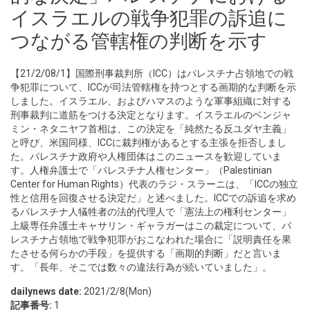
イスラエルの戦争犯罪の訴追に
つながる管轄権の判断を示す
【21/2/08/1】国際刑事裁判所（ICC）はパレスチナ占領地での戦
争犯罪について、ICCが司法管轄権を持つとする画期的な判断を示
しました。イスラエル、およびハマスのような軍事組織に対する
刑事裁判に道筋をつける決定となります。イスラエルのベンジャ
ミン・ネタニヤフ首相は、この決定を「純然たる反ユダヤ主義」
と呼び、米国同様、ICCに裁判権があるとする主張を拒否しまし
た。パレスチナ政府や人権団体はこのニュースを歓迎していま
す。人権弁護士で「パレスチナ人権センター」（Palestinian
Center for Human Rights）代表のラジ・スラーニは、「ICCの独立
性と信用を回復させる決定だ」と述べました。ICCでの訴追を求め
るパレスチナ人犠牲者の法的代理人で「憲法上の権利センター」
上級専任弁護士キャサリン・ギャラガーはこの裁定について、パ
レスチナ占領地で戦争犯罪がおこなわれた場合に「説明責任を果
たさせる何らかの手段」を提供する「画期的判断」だと言いま
す。「長年、そこでは数々の違法行為が続いていました」。
dailynews date:
2021/2/8(Mon)
記事番号:
1