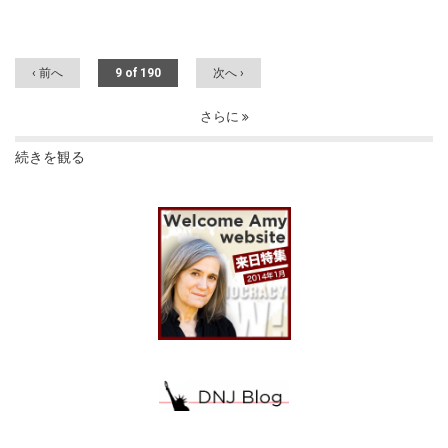
‹ 前へ
9 of 190
次へ ›
さらに
続きを観る