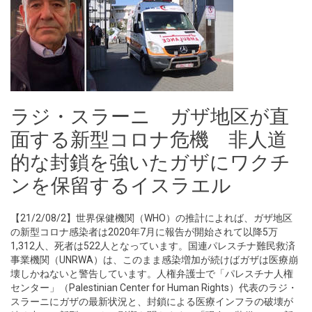
ラジ・スラーニ ガザ地区が直
面する新型コロナ危機 非人道
的な封鎖を強いたガザにワクチ
ンを保留するイスラエル
【21/2/08/2】世界保健機関（WHO）の推計によれば、ガザ地区
の新型コロナ感染者は2020年7月に報告が開始されて以降5万
1,312人、死者は522人となっています。国連パレスチナ難民救済
事業機関（UNRWA）は、このまま感染増加が続けばガザは医療崩
壊しかねないと警告しています。人権弁護士で「パレスチナ人権
センター」（Palestinian Center for Human Rights）代表のラジ・
スラーニにガザの最新状況と、封鎖による医療インフラの破壊が