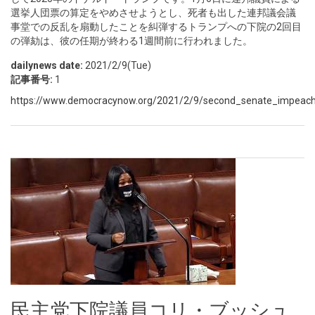
選挙人団票の算定をやめさせようとし、死者も出した連邦議会議
事堂での反乱を扇動したことを糾弾するトランプへの下院の2回目
の弾劾は、彼の任期が終わる1週間前に行われました。
dailynews date:
2021/2/9(Tue)
記事番号:
1
https://www.democracynow.org/2021/2/9/second_senate_impeachm
民主党下院議員コリ・ブッシュ