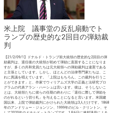
米上院 議事堂の反乱扇動でト
ランプの歴史的な2回目の弾劾裁
判
【21/2/09/1】ドナルド・トランプ前大統領の歴史的な2回目の弾
劾裁判は、退任後の大統領が初めて弾劾に直面することになりま
すが、多くの共和党員たちは元大統領への弾劾裁判は違憲である
と主張としています。しかし、ほとんどの法律専門家たちは、こ
れに異議を唱えています。「上院はもちろん、この裁判を行うこ
とができます」と、作家でウィリアムズ大学の正義と法研究プロ
グラムの代表アラン・ハーシュは言います。彼は、そうしないこ
とは、大統領たちに彼らの任期の終わりに「退任に際して弾劾を
のがれるという切り札」を与えることになると言います。米国建
国以来、上院で弾劾裁判にかけられた大統領は3人だけです。1868
年のアンドリュー・ジョンソン、1999年のビル・クリントン、そ
して2020年のドナルド・トランプです。1月6日に連邦議員による