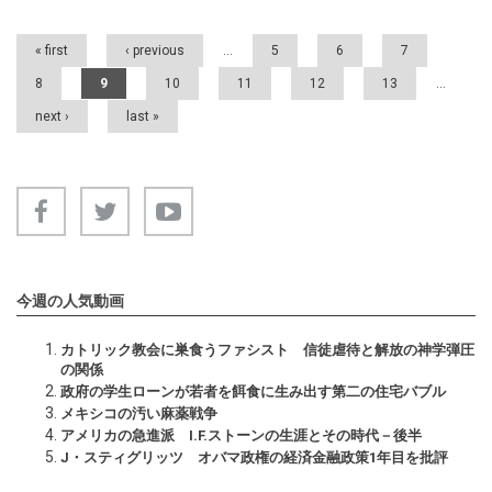
« first
‹ previous
…
5
6
7
8
9
10
11
12
13
…
next ›
last »
今週の人気動画
カトリック教会に巣食うファシスト 信徒虐待と解放の神学弾圧
の関係
政府の学生ローンが若者を餌食に生み出す第二の住宅バブル
メキシコの汚い麻薬戦争
アメリカの急進派 I.F.ストーンの生涯とその時代－後半
J・スティグリッツ オバマ政権の経済金融政策1年目を批評