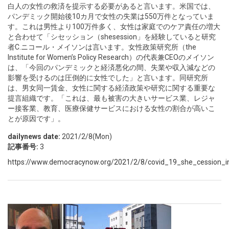
白人の女性の救済を提示する必要があると言います。米国では、
パンデミック開始後10カ月で女性の失業は550万件となっていま
す。これは男性より100万件多く、女性は家庭でのケア責任の増大
と合わせて「シセッション（shesession」を経験していると研究
者C.ニコール・メイソンは言います。女性政策研究所（the
Institute for Women’s Policy Research）の代表兼CEOのメイソン
は、「今回のパンデミックと経済悪化の間、失業や収入減などの
影響を受けるのは圧倒的に女性でした」と言います。同研究所
は、男女同一賃金、女性に関する経済政策や研究に関する重要な
提言組織です。「これは、最も被害の大きいサービス業、レジャ
ー接客業、教育、医療保健サービスにおける女性の割合が高いこ
とが原因です」。
dailynews date:
2021/2/8(Mon)
記事番号:
3
https://www.democracynow.org/2021/2/8/covid_19_she_cession_