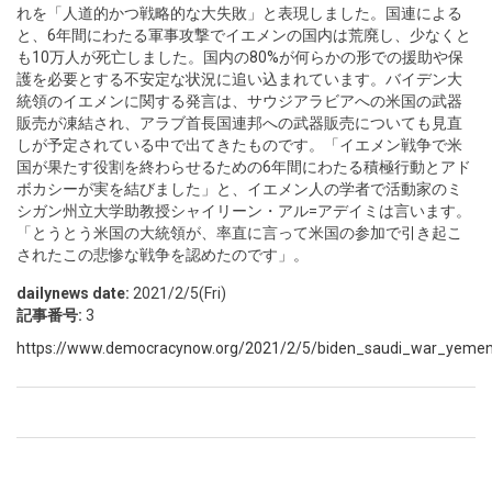
れを「人道的かつ戦略的な大失敗」と表現しました。国連による
と、6年間にわたる軍事攻撃でイエメンの国内は荒廃し、少なくと
も10万人が死亡しました。国内の80%が何らかの形での援助や保
護を必要とする不安定な状況に追い込まれています。バイデン大
統領のイエメンに関する発言は、サウジアラビアへの米国の武器
販売が凍結され、アラブ首長国連邦への武器販売についても見直
しが予定されている中で出てきたものです。「イエメン戦争で米
国が果たす役割を終わらせるための6年間にわたる積極行動とアド
ボカシーが実を結びました」と、イエメン人の学者で活動家のミ
シガン州立大学助教授シャイリーン・アル=アデイミは言います。
「とうとう米国の大統領が、率直に言って米国の参加で引き起こ
されたこの悲惨な戦争を認めたのです」。
dailynews date:
2021/2/5(Fri)
記事番号:
3
https://www.democracynow.org/2021/2/5/biden_saudi_war_yeme
Pages