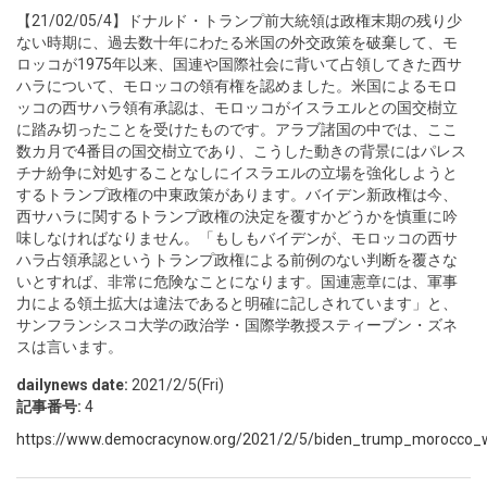
【21/02/05/4】ドナルド・トランプ前大統領は政権末期の残り少
ない時期に、過去数十年にわたる米国の外交政策を破棄して、モ
ロッコが1975年以来、国連や国際社会に背いて占領してきた西サ
ハラについて、モロッコの領有権を認めました。米国によるモロ
ッコの西サハラ領有承認は、モロッコがイスラエルとの国交樹立
に踏み切ったことを受けたものです。アラブ諸国の中では、ここ
数カ月で4番目の国交樹立であり、こうした動きの背景にはパレス
チナ紛争に対処することなしにイスラエルの立場を強化しようと
するトランプ政権の中東政策があります。バイデン新政権は今、
西サハラに関するトランプ政権の決定を覆すかどうかを慎重に吟
味しなければなりません。「もしもバイデンが、モロッコの西サ
ハラ占領承認というトランプ政権による前例のない判断を覆さな
いとすれば、非常に危険なことになります。国連憲章には、軍事
力による領土拡大は違法であると明確に記しされています」と、
サンフランシスコ大学の政治学・国際学教授スティーブン・ズネ
スは言います。
dailynews date:
2021/2/5(Fri)
記事番号:
4
https://www.democracynow.org/2021/2/5/biden_trump_morocco_