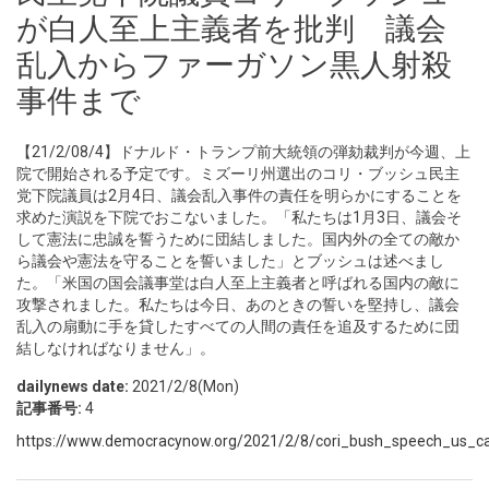
が白人至上主義者を批判 議会
乱入からファーガソン黒人射殺
事件まで
【21/2/08/4】ドナルド・トランプ前大統領の弾劾裁判が今週、上
院で開始される予定です。ミズーリ州選出のコリ・ブッシュ民主
党下院議員は2月4日、議会乱入事件の責任を明らかにすることを
求めた演説を下院でおこないました。「私たちは1月3日、議会そ
して憲法に忠誠を誓うために団結しました。国内外の全ての敵か
ら議会や憲法を守ることを誓いました」とブッシュは述べまし
た。「米国の国会議事堂は白人至上主義者と呼ばれる国内の敵に
攻撃されました。私たちは今日、あのときの誓いを堅持し、議会
乱入の扇動に手を貸したすべての人間の責任を追及するために団
結しなければなりません」。
dailynews date:
2021/2/8(Mon)
記事番号:
4
https://www.democracynow.org/2021/2/8/cori_bush_speech_us_cap