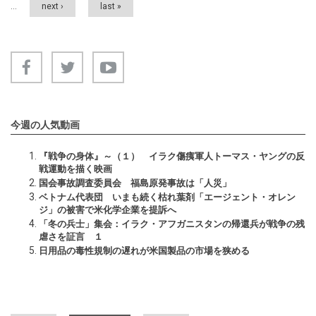
…
next ›
last »
今週の人気動画
『戦争の身体』～（１） イラク傷痍軍人トーマス・ヤングの反
戦運動を描く映画
国会事故調査委員会 福島原発事故は「人災」
ベトナム代表団 いまも続く枯れ葉剤「エージェント・オレン
ジ」の被害で米化学企業を提訴へ
「冬の兵士」集会：イラク・アフガニスタンの帰還兵が戦争の残
虐さを証言 １
日用品の毒性規制の遅れが米国製品の市場を狭める