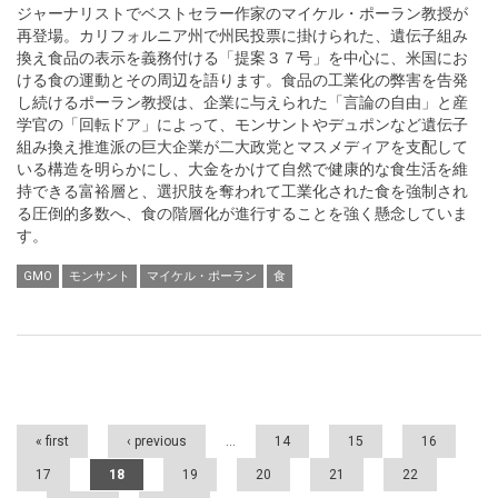
ジャーナリストでベストセラー作家のマイケル・ポーラン教授が
再登場。カリフォルニア州で州民投票に掛けられた、遺伝子組み
換え食品の表示を義務付ける「提案３７号」を中心に、米国にお
ける食の運動とその周辺を語ります。食品の工業化の弊害を告発
し続けるポーラン教授は、企業に与えられた「言論の自由」と産
学官の「回転ドア」によって、モンサントやデュポンなど遺伝子
組み換え推進派の巨大企業が二大政党とマスメディアを支配して
いる構造を明らかにし、大金をかけて自然で健康的な食生活を維
持できる富裕層と、選択肢を奪われて工業化された食を強制され
る圧倒的多数へ、食の階層化が進行することを強く懸念していま
す。
GMO
モンサント
マイケル・ポーラン
食
Pages
« first
‹ previous
…
14
15
16
17
18
19
20
21
22