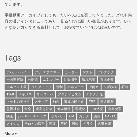
ています。
字幕動画アーカイブとしても、たいへんに充実してきました。どれも内
容の濃いインタビューであり、見るたびに新しい発見があります。いろ
んな使い方ができる資料として、お役立ていただければ幸いです。
Tags
アパルトヘイト
アリ･アブニマー
カーター
ゲスト
パレスチナ
一国家解決
分離壁
エネルギー
油田開発
環境汚染
石油企業
マルクス主義
タリク・アリ
規制
ベネズエラ
中南米
左派政権
石油
1968
イギリス
ヨーロッパ
アクティビズム
デジタル化
ネットの中立性
メディア
独占
電波の民主化
TPP
個人情報
監視社会
警察
企業と社会
偏向報道
温暖化
二大政党
企業犯罪
映画
シーザー･チャベス
ボリバル
CIA
カナダ
諜報
NAFTA
メキシコ
テロとの戦争
南北
移民
難民
イラク
内部被爆
More