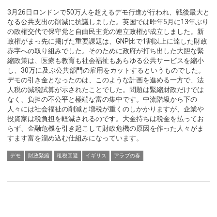
3月26日ロンドンで50万人を超えるデモ行進が行われ、戦後最大と
なる公共支出の削減に抗議しました。英国では昨年5月に13年ぶり
の政権交代で保守党と自由民主党の連立政権が成立しました。新
政権がまっ先に掲げた重要課題は、GNP比で1割以上に達した財政
赤字への取り組みでした。そのために政府が打ち出した大胆な緊
縮政策は、医療も教育も社会福祉もあらゆる公共サービスを縮小
し、30万に及ぶ公共部門の雇用をカットするというものでした。
デモの引き金となったのは、このような計画を進める一方で、法
人税の減税試算が示されたことでした。問題は緊縮財政だけでは
なく、負担の不公平と極端な富の集中です。中流階級から下の
人々には社会福祉の削減と増税が重くのしかかりますが、企業や
投資家は税負担を軽減されるのです。大金持ちは税金を払ってお
らず、金融危機を引き起こして財政危機の原因を作った人々がま
すます富を溜め込む仕組みになっています。
デモ
財政緊縮
租税回避
イギリス
アラブの春