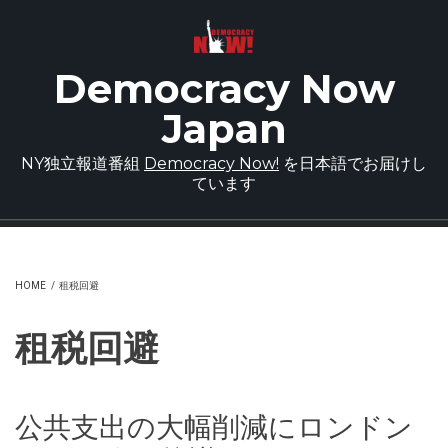
Skip to main content
Democracy Now
Japan
NY独立報道番組
Democracy Now!
を日本語でお届けし
ています
HOME
/
租税回避
租税回避
公共支出の大幅削減にロンドン