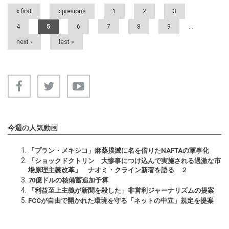
Pages
« first
‹ previous
1
2
3
4
5
6
7
8
9
…
next ›
last »
今週の人気動画
「プラン・メキシコ」麻薬撲滅に名を借りたNAFTAの軍事化
「ショックドクトリン 大惨事につけ込んで実施される過激な市
場原理主義改革」 ナオミ・クライン新著を語る ２
70億ドルの核備蓄追加予算
「利益至上主義が新聞を殺した」非営利ジャーナリズムの提案
FCCが自由で開かれた環境を守る「ネットの中立」規定を提案