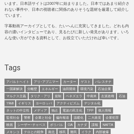
います。日本語サイトは2007年に始まりました。日本ではあまり紹介さ
れない事件や、日本の視聴者に関係のありそうな題材を厳選して紹介し
ています。
字幕動画アーカイブとしても、たいへんに充実してきました。どれも内
容の濃いインタビューであり、見るたびに新しい発見があります。いろ
んな使い方ができる資料として、お役立ていただければ幸いです。
Tags
アパルトヘイト
アリ･アブニマー
カーター
ゲスト
パレスチナ
一国家解決
分離壁
エネルギー
油田開発
環境汚染
石油企業
マルクス主義
タリク・アリ
規制
ベネズエラ
中南米
左派政権
石油
1968
イギリス
ヨーロッパ
アクティビズム
デジタル化
ネットの中立性
メディア
独占
電波の民主化
TPP
個人情報
監視社会
警察
企業と社会
偏向報道
温暖化
二大政党
企業犯罪
映画
シーザー･チャベス
ボリバル
CIA
カナダ
諜報
NAFTA
メキシコ
テロとの戦争
南北
移民
難民
イラク
内部被爆