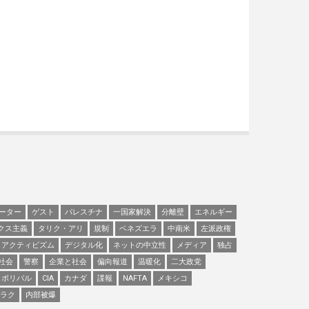
ーター
ゲスト
パレスチナ
一国家解決
分離壁
エネルギー
クス主義
タリク・アリ
規制
ベネズエラ
中南米
左派政権
アクティビズム
デジタル化
ネットの中立性
メディア
独占
社会
警察
企業と社会
偏向報道
温暖化
二大政党
ボリバル
CIA
カナダ
諜報
NAFTA
メキシコ
ラク
内部被爆