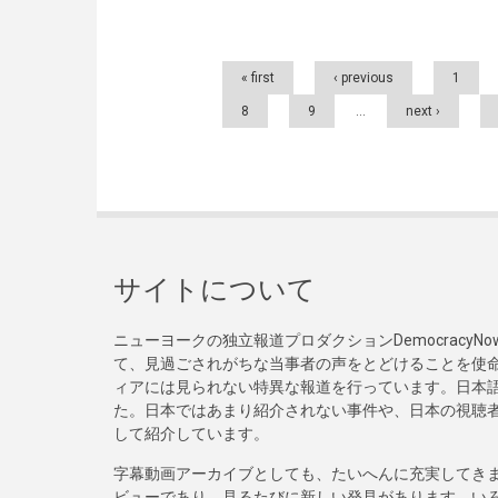
Pages
« first
‹ previous
1
8
9
…
next ›
サイトについて
ニューヨークの独立報道プロダクションDemocracy
て、見過ごされがちな当事者の声をとどけることを使
ィアには見られない特異な報道を行っています。日本語
た。日本ではあまり紹介されない事件や、日本の視聴
して紹介しています。
字幕動画アーカイブとしても、たいへんに充実してき
ビューであり、見るたびに新しい発見があります。い