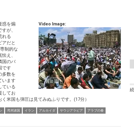
疑惑を煽
Video Image:
ですが、
荒れる
ビアだと
の専制的な
底怯え、
隣国のバ
国です
の多数を
ています
している
援してお
く米国も弾圧は見てみぬふりです。(17分）
ン
湾岸諸国
イラン
アルカイダ
サウジアラビア
アラブの春