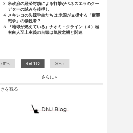
米政府の経済封鎖による打撃がベネズエラのクー
デターの試みを後押し
メキシコの失踪学生たちは 米国が支援する「麻薬
戦争」の犠牲者？
『地球が燃えている』ナオミ・クライン（４）極
右白人至上主義の台頭は気候危機と関連
‹ 前へ
4 of 190
次へ ›
さらに
続きを観る