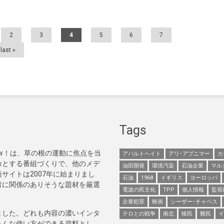
2
3
4
5
6
7
last »
Tags
Now！は、草の根の運動に焦点を当
アパルトヘイト
アリ･アブニマー
カ
命とする番組づくりで、他のメデ
油田開発
環境汚染
石油企業
マル
サイトは2007年に始まりまし
石油
1968
イギリス
ヨーロッパ
者に関係のありそうな題材を厳選
電波の民主化
TPP
個人情報
監視
企業犯罪
映画
シーザー･チャベス
ました。どれも内容の濃いインタ
テロとの戦争
南北
移民
難民
イ
ろんな使い方ができる資料とし