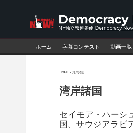
Skip to main content
Democracy
NY独立報道番組
Democracy Now
ホーム
字幕コンテスト
動画一覧
HOME
/
湾岸諸国
湾岸諸国
セイモア・ハーシ
国、サウジアラビ