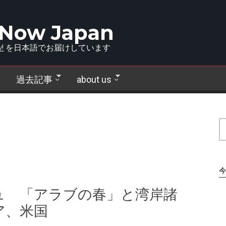
 Now Japan
!
を日本語でお届けしています
過去記事
about us
今
ュ 「アラブの春」と湾岸諸
ア、米国