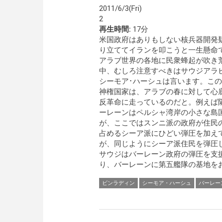
2011/6/3(Fri)
2
再生時間:
17分
米国政府はありもしない核兵器開発
り立ててイランを叩こうと一生懸命
アラブ世界の各地に民衆蜂起が吹き
中、むしろ注意すべきはサウジアラ
シーモア･ハーシュは言います。こ
神権国家は、アラブの春に対して心
反革命に走っているのだと。例えば
ーレーンはペルシャ湾岸の小さな島
が、ここではスンニ派の政府が住民
占めるシーア派にひどい弾圧を加え
が、同じようにシーア派住民を弾圧
サウジはバーレーン政府の弾圧を支
り、バーレーンに第五艦隊の基地をお
ビンラディン
シーモア・ハーシュ
バーレー