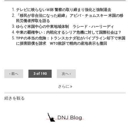
テレビに映らないＷ杯 警察の取り締まり強化と強制退去
「移民が非合法になった経緯」 アビバ・チョムスキー 米国の移
民労働者搾取を語る
ゆらぐ米国中心の中東地域体制 ラシード・ハーリーディ
中東の覇権争い：内戦化するシリア危機に対して国際社会は？
TPPの本当の危険：トランスカナダ社がパイプライン却下で米国
に損害賠償を請求 WTO敗訴で精肉の産地表示も撤回
‹ 前へ
3 of 190
次へ ›
さらに
続きを観る