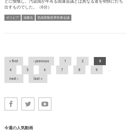
とに憤慨し、汚染国が牛耳る国連会議とは異なる道を明快に打ち
出すものでした。（6分）
ボリビア
温暖化
気候変動世界民衆会議
Pages
« first
‹ previous
1
2
3
4
5
6
7
8
9
…
next ›
last »
今週の人気動画