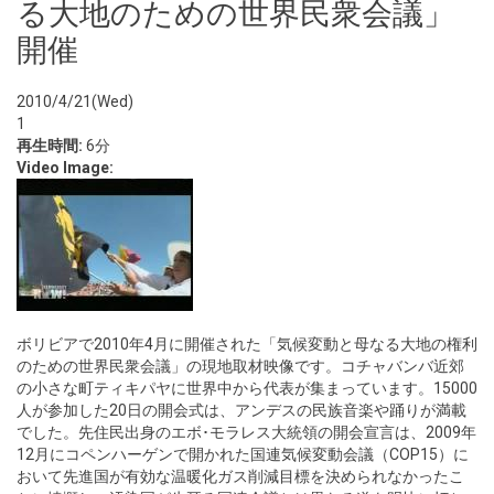
る大地のための世界民衆会議」
開催
2010/4/21(Wed)
1
再生時間:
6分
Video Image:
ボリビアで2010年4月に開催された「気候変動と母なる大地の権利
のための世界民衆会議」の現地取材映像です。コチャバンバ近郊
の小さな町ティキパヤに世界中から代表が集まっています。15000
人が参加した20日の開会式は、アンデスの民族音楽や踊りが満載
でした。先住民出身のエボ･モラレス大統領の開会宣言は、2009年
12月にコペンハーゲンで開かれた国連気候変動会議（COP15）に
おいて先進国が有効な温暖化ガス削減目標を決められなかったこ