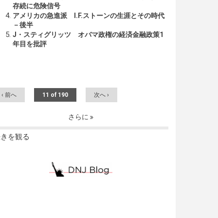
存続に危険信号
アメリカの急進派 I.F.ストーンの生涯とその時代
－後半
J・スティグリッツ オバマ政権の経済金融政策1
年目を批評
‹ 前へ
11 of 190
次へ ›
さらに
続きを観る