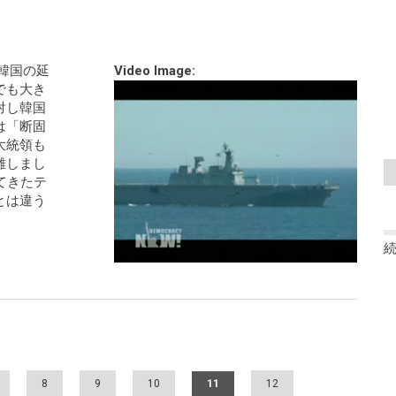
た韓国の延
Video Image:
でも大き
対し韓国
は「断固
大統領も
難しまし
てきたテ
とは違う
8
9
10
11
12