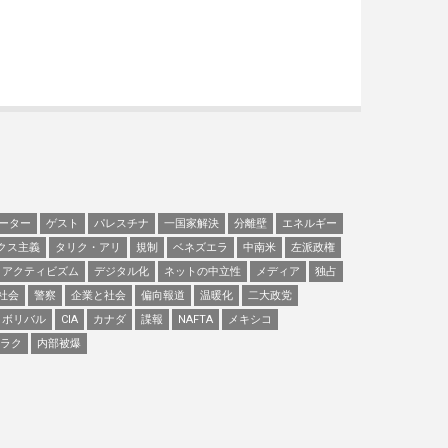
ーター
ゲスト
パレスチナ
一国家解決
分離壁
エネルギー
クス主義
タリク・アリ
規制
ベネズエラ
中南米
左派政権
アクティビズム
デジタル化
ネットの中立性
メディア
独占
社会
警察
企業と社会
偏向報道
温暖化
二大政党
ボリバル
CIA
カナダ
諜報
NAFTA
メキシコ
ラク
内部被爆