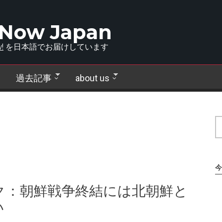
 Now Japan
!
を日本語でお届けしています
過去記事
about us
今
ク：朝鮮戦争終結には北朝鮮と
い