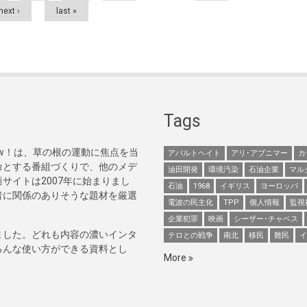
next ›
last »
Tags
Now！は、草の根の運動に焦点を当
アパルトヘイト
アリ･アブニマー
カ
命とする番組づくりで、他のメデ
油田開発
環境汚染
石油企業
マル
サイトは2007年に始まりまし
石油
1968
イギリス
ヨーロッパ
者に関係のありそうな題材を厳選
電波の民主化
TPP
個人情報
監視
企業犯罪
映画
シーザー･チャベス
ました。どれも内容の濃いインタ
テロとの戦争
南北
移民
難民
イ
ろんな使い方ができる資料とし
More