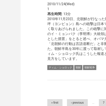
2010/11/24(Wed)
1
再生時間:
13分
2010年11月23日、北朝鮮が行なっ
坪（ヨンピョン）島への砲撃は日本
く取りあげられました。この砲撃に
のイ・ミョンバク（李明博）大統領
とした措置」をとると述べ、オバマ
「北朝鮮の行動は言語道断だ」と非
た。朝鮮半島を30年に渡って取材し
ィム・ショロック氏はこうした報道
見方をしています。
ティム・ショロック
朝鮮
朝鮮戦争
Pages
« first
‹ previous
…
7