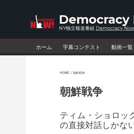
Skip to main content
Democracy
NY独立報道番組
Democracy Now
ホーム
字幕コンテスト
動画一覧
HOME
/
朝鮮戦争
朝鮮戦争
ティム・ショロッ
の直接対話しかな