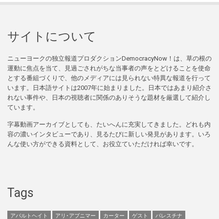
サイトについて
ニューヨークの独立報道プロダクションDemocracyNow！は、草の根の
運動に焦点を当て、見過ごされがちな当事者の声をとどけることを使命
とする番組づくりで、他のメディアには見られない特異な報道を行って
います。日本語サイトは2007年に始まりました。日本ではあまり紹介さ
れない事件や、日本の視聴者に関係のありそうな題材を厳選して紹介し
ています。
字幕動画アーカイブとしても、たいへんに充実してきました。どれも内
容の濃いインタビューであり、見るたびに新しい発見があります。いろ
んな使い方ができる資料として、お役立ていただければ幸いです。
Tags
アパルトヘイト
アリ･アブニマー
カーター
ゲスト
パレスチナ