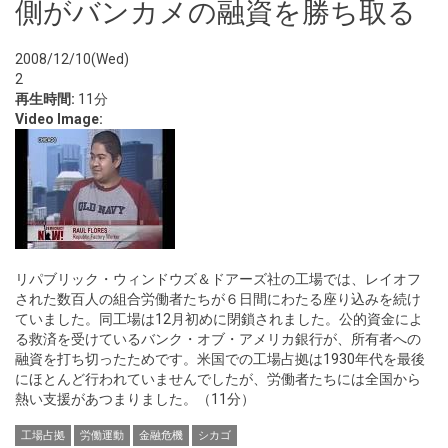
側がバンカメの融資を勝ち取る
2008/12/10(Wed)
2
再生時間:
11分
Video Image:
リパブリック・ウィンドウズ＆ドアーズ社の工場では、レイオフ
された数百人の組合労働者たちが６日間にわたる座り込みを続け
ていました。同工場は12月初めに閉鎖されました。公的資金によ
る救済を受けているバンク・オブ・アメリカ銀行が、所有者への
融資を打ち切ったためです。米国での工場占拠は1930年代を最後
にほとんど行われていませんでしたが、労働者たちには全国から
熱い支援があつまりました。（11分）
工場占拠
労働運動
金融危機
シカゴ