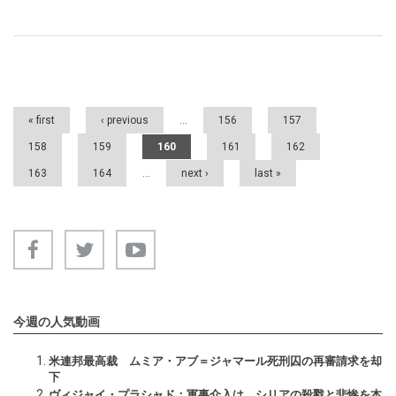
Pages
« first
‹ previous
…
156
157
158
159
160
161
162
163
164
…
next ›
last »
今週の人気動画
米連邦最高裁 ムミア・アブ＝ジャマール死刑囚の再審請求を却
下
ヴィジャイ・プラシャド：軍事介入は、シリアの殺戮と悲惨を本