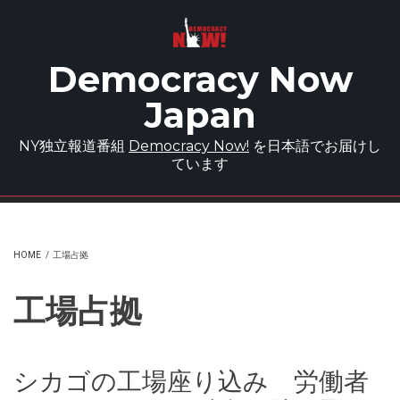
Skip to main content
Democracy Now
Japan
NY独立報道番組
Democracy Now!
を日本語でお届けし
ています
HOME
/
工場占拠
工場占拠
シカゴの工場座り込み 労働者