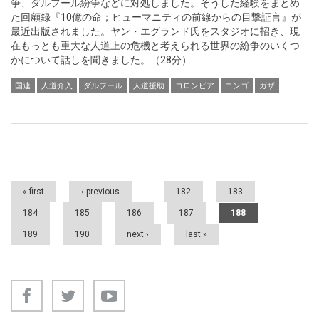
争、ダルフール紛争などに対処しました。そうした経験をまとめ
た回顧録『10億の命；ヒューマニティの前線からの目撃証言』が
最近出版されました。ヤン・エグランド氏をスタジオに招き、現
在もっとも重大な人道上の危機と考えられる世界の紛争のいくつ
かについて話しを聞きました。（28分）
国連
人道介入
ダルフール
人道援助
コロンビア
コンゴ
ガザ
Pages
« first
‹ previous
…
182
183
184
185
186
187
188
189
190
next ›
last »