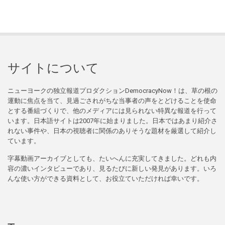
サイトについて
ニューヨークの独立報道プロダクションDemocracyNow！は、草の根の
運動に焦点を当て、見過ごされがちな当事者の声をとどけることを使命
とする番組づくりで、他のメディアには見られない特異な報道を行って
います。日本語サイトは2007年に始まりました。日本ではあまり紹介さ
れない事件や、日本の視聴者に関係のありそうな題材を厳選して紹介し
ています。
字幕動画アーカイブとしても、たいへんに充実してきました。どれも内
容の濃いインタビューであり、見るたびに新しい発見があります。いろ
んな使い方ができる資料として、お役立ていただければ幸いです。