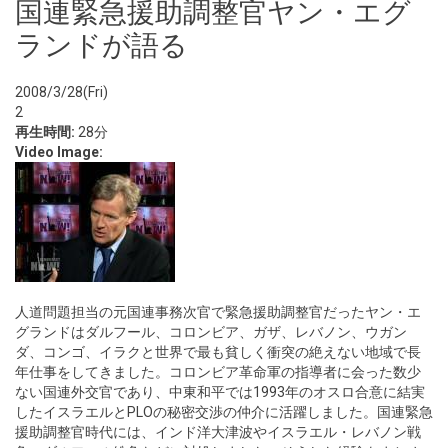
国連緊急援助調整官ヤン・エグ
ランドが語る
2008/3/28(Fri)
2
再生時間:
28分
Video Image:
人道問題担当の元国連事務次官で緊急援助調整官だったヤン・エ
グランドはダルフール、コロンビア、ガザ、レバノン、ウガン
ダ、コンゴ、イラクと世界で最も貧しく衝突の絶えない地域で長
年仕事をしてきました。コロンビア革命軍の指導者に会った数少
ない国連外交官であり、中東和平では1993年のオスロ合意に結実
したイスラエルとPLOの秘密交渉の仲介に活躍しました。国連緊急
援助調整官時代には、インド洋大津波やイスラエル・レバノン戦