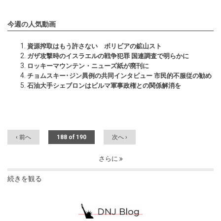
今週の人気動画
資源搾取はもう許さない ボリビアの鉱山スト
ガザ攻撃時のイスラエルの戦争犯罪 国連調査で明らかに
ロッキーマウンテン・ニューズ紙が廃刊に
チョムスキー･ジン異例の共同インタビュー 市民的不服従の勧め
石油大手シェブロンはビルマ軍事政権との関係解消を
‹ 前へ
188 of 190
次へ ›
さらに
続きを観る