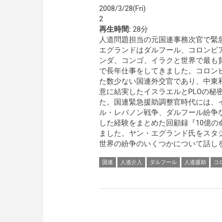
2008/3/28(Fri)
2
再生時間:
28分
人道問題担当の元国連事務次官で緊
エグランドはダルフール、コロンビ
ンダ、コンゴ、イラクと世界で最も
で長年仕事をしてきました。コロン
た数少ない国連外交官であり、中東和
意に結実したイスラエルとPLOの秘
た。国連緊急援助調整官時代には、
ル・レバノン戦争、ダルフール紛争
した経験をまとめた回顧録『10億
ました。ヤン・エグランド氏をスタ
世界の紛争のいくつかについて話しを
国連
人道介入
ダルフール
人道援助
コ