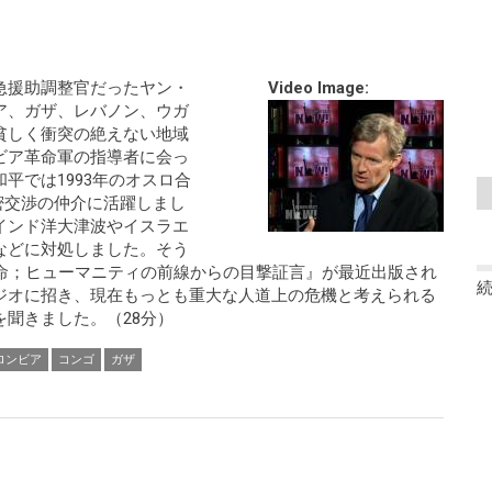
急援助調整官だったヤン・
Video Image:
ア、ガザ、レバノン、ウガ
貧しく衝突の絶えない地域
ビア革命軍の指導者に会っ
平では1993年のオスロ合
密交渉の仲介に活躍しまし
インド洋大津波やイスラエ
などに対処しました。そう
の命；ヒューマニティの前線からの目撃証言』が最近出版され
ジオに招き、現在もっとも重大な人道上の危機と考えられる
聞きました。（28分）
ロンビア
コンゴ
ガザ