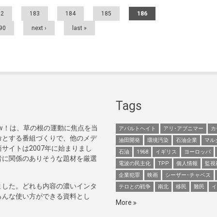
82
183
184
185
186
90
next ›
last »
Tags
Now！は、草の根の運動に焦点を当
アパルトヘイト
アリ･アブニマー
カ
命とする番組づくりで、他のメデ
油田開発
環境汚染
石油企業
マル
サイトは2007年に始まりまし
石油
1968
イギリス
ヨーロッパ
者に関係のありそうな題材を厳選
電波の民主化
TPP
個人情報
監視
企業犯罪
映画
シーザー･チャベス
ました。どれも内容の濃いインタ
テロとの戦争
南北
移民
難民
イ
ろんな使い方ができる資料とし
More