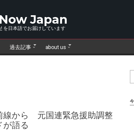
 Now Japan
!
を日本語でお届けしています
過去記事
about us
今
前線から 元国連緊急援助調整
ドが語る