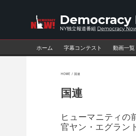
Skip to main content
Democracy
NY独立報道番組
Democracy Now
ホーム
字幕コンテスト
動画一覧
HOME
/
国連
国連
ヒューマニティの
官ヤン・エグラン