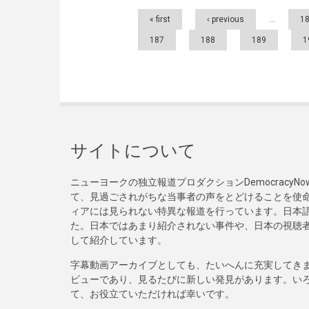
Pages
« first
‹ previous
…
1
187
188
189
1
サイトについて
ニューヨークの独立報道プロダクションDemocracy
て、見過ごされがちな当事者の声をとどけることを使
ィアには見られない特異な報道を行っています。日本語
た。日本ではあまり紹介されない事件や、日本の視聴
して紹介しています。
字幕動画アーカイブとしても、たいへんに充実してき
ビューであり、見るたびに新しい発見があります。い
て、お役立ていただければ幸いです。