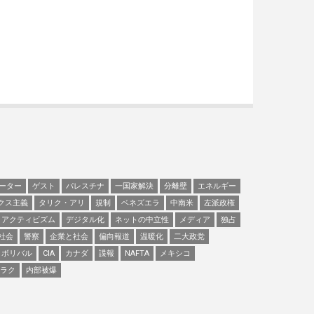
ーター
ゲスト
パレスチナ
一国家解決
分離壁
エネルギー
クス主義
タリク・アリ
規制
ベネズエラ
中南米
左派政権
アクティビズム
デジタル化
ネットの中立性
メディア
独占
社会
警察
企業と社会
偏向報道
温暖化
二大政党
ボリバル
CIA
カナダ
諜報
NAFTA
メキシコ
ラク
内部被爆