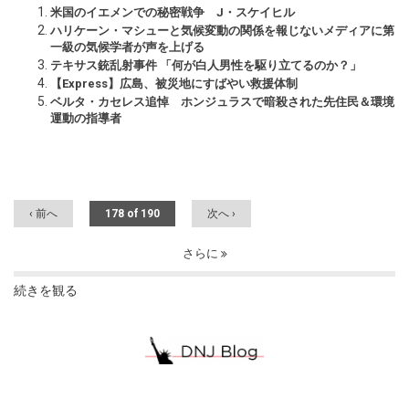
米国のイエメンでの秘密戦争 J・スケイヒル
ハリケーン・マシューと気候変動の関係を報じないメディアに第
一級の気候学者が声を上げる
テキサス銃乱射事件 「何が白人男性を駆り立てるのか？」
【Express】広島、被災地にすばやい救援体制
ベルタ・カセレス追悼 ホンジュラスで暗殺された先住民＆環境
運動の指導者
‹ 前へ
178 of 190
次へ ›
さらに
続きを観る