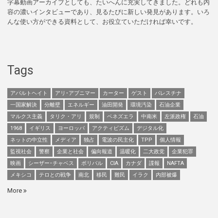
字幕動画アーカイブとしても、たいへんに充実してきました。どれも内
容の濃いインタビューであり、見るたびに新しい発見があります。いろ
んな使い方ができる資料として、お役立ていただければ幸いです。
Tags
アパルトヘイト
アリ･アブニマー
カーター
ゲスト
パレスチナ
一国家解決
分離壁
エネルギー
油田開発
環境汚染
石油企業
マルクス主義
タリク・アリ
規制
ベネズエラ
中南米
左派政権
石油
1968
イギリス
ヨーロッパ
アクティビズム
デジタル化
ネットの中立性
メディア
独占
電波の民主化
TPP
個人情報
監視社会
警察
企業と社会
偏向報道
温暖化
二大政党
企業犯罪
映画
シーザー･チャベス
ボリバル
CIA
カナダ
諜報
NAFTA
メキシコ
テロとの戦争
南北
移民
難民
イラク
内部被爆
More