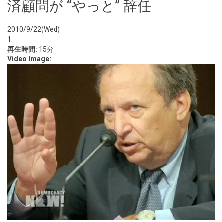
済顧問が “やっと” 辞任
2010/9/22(Wed)
1
再生時間:
15分
Video Image: