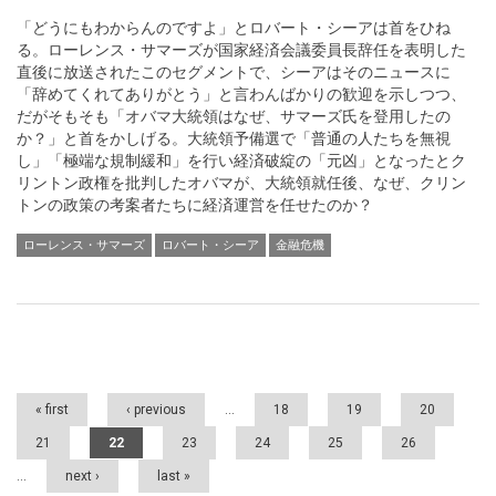
「どうにもわからんのですよ」とロバート・シーアは首をひね
る。ローレンス・サマーズが国家経済会議委員長辞任を表明した
直後に放送されたこのセグメントで、シーアはそのニュースに
「辞めてくれてありがとう」と言わんばかりの歓迎を示しつつ、
だがそもそも「オバマ大統領はなぜ、サマーズ氏を登用したの
か？」と首をかしげる。大統領予備選で「普通の人たちを無視
し」「極端な規制緩和」を行い経済破綻の「元凶」となったとク
リントン政権を批判したオバマが、大統領就任後、なぜ、クリン
トンの政策の考案者たちに経済運営を任せたのか？
ローレンス・サマーズ
ロバート・シーア
金融危機
Pages
« first
‹ previous
…
18
19
20
21
22
23
24
25
26
…
next ›
last »