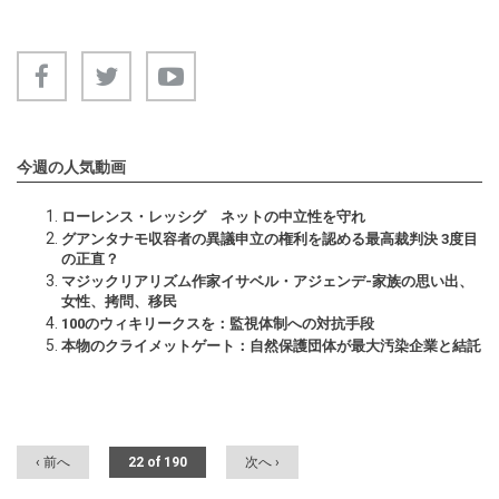
今週の人気動画
ローレンス・レッシグ ネットの中立性を守れ
グアンタナモ収容者の異議申立の権利を認める最高裁判決 3度目
の正直？
マジックリアリズム作家イサベル・アジェンデ-家族の思い出、
女性、拷問、移民
100のウィキリークスを：監視体制への対抗手段
本物のクライメットゲート：自然保護団体が最大汚染企業と結託
‹ 前へ
22 of 190
次へ ›