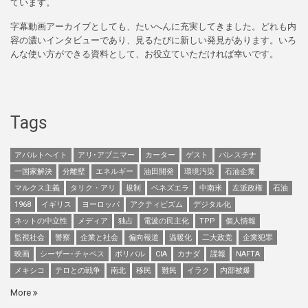
ています。
字幕動画アーカイブとしても、たいへんに充実してきました。どれも内
容の濃いインタビューであり、見るたびに新しい発見があります。いろ
んな使い方ができる資料として、お役立ていただければ幸いです。
Tags
アパルトヘイト
アリ･アブニマー
カーター
ゲスト
パレスチナ
一国家解決
分離壁
エネルギー
油田開発
環境汚染
石油企業
マルクス主義
タリク・アリ
規制
ベネズエラ
中南米
左派政権
石油
1968
イギリス
ヨーロッパ
アクティビズム
デジタル化
ネットの中立性
メディア
独占
電波の民主化
TPP
個人情報
監視社会
警察
企業と社会
偏向報道
温暖化
二大政党
企業犯罪
映画
シーザー･チャベス
ボリバル
CIA
カナダ
諜報
NAFTA
メキシコ
テロとの戦争
南北
移民
難民
イラク
内部被爆
More