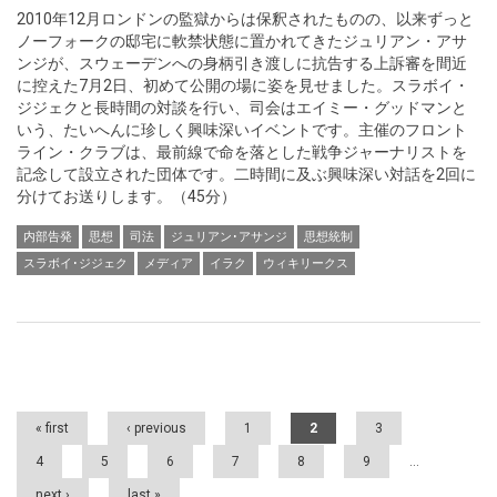
2010年12月ロンドンの監獄からは保釈されたものの、以来ずっと
ノーフォークの邸宅に軟禁状態に置かれてきたジュリアン・アサ
ンジが、スウェーデンへの身柄引き渡しに抗告する上訴審を間近
に控えた7月2日、初めて公開の場に姿を見せました。スラボイ・
ジジェクと長時間の対談を行い、司会はエイミー・グッドマンと
いう、たいへんに珍しく興味深いイベントです。主催のフロント
ライン・クラブは、最前線で命を落とした戦争ジャーナリストを
記念して設立された団体です。二時間に及ぶ興味深い対話を2回に
分けてお送りします。（45分）
内部告発
思想
司法
ジュリアン･アサンジ
思想統制
スラボイ･ジジェク
メディア
イラク
ウィキリークス
Pages
« first
‹ previous
1
2
3
4
5
6
7
8
9
…
next ›
last »