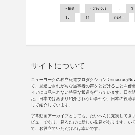
Pages
« first
‹ previous
…
3
10
11
…
next ›
サイトについて
ニューヨークの独立報道プロダクションDemocracy
て、見過ごされがちな当事者の声をとどけることを使
ィアには見られない特異な報道を行っています。日本語
た。日本ではあまり紹介されない事件や、日本の視聴
して紹介しています。
字幕動画アーカイブとしても、たいへんに充実してき
ビューであり、見るたびに新しい発見があります。い
て、お役立ていただければ幸いです。