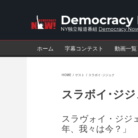
Skip to main content
Democracy
NY独立報道番組
Democracy Now
ホーム
字幕コンテスト
動画一覧
HOME
/
ゲスト
/
スラボイ･ジジェク
スラボイ･ジジ
スラヴォイ・ジジ
年、我々は今？」