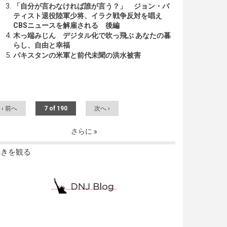
「自分が言わなければ誰が言う？」 ジョン・バ
ティスト退役陸軍少将、イラク戦争反対を唱え
CBSニュースを解雇される 後編
木っ端みじん デジタル化で吹っ飛ぶ あなたの暮
らし、自由と幸福
パキスタンの米軍と前代未聞の洪水被害
‹ 前へ
7 of 190
次へ ›
さらに
続きを観る