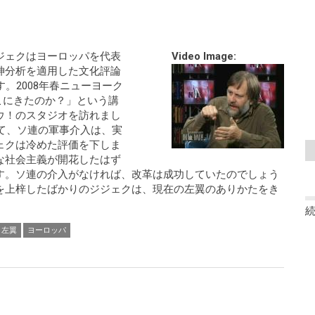
ジェクはヨーロッパを代表
Video Image:
神分析を適用した文化評論
。2008年春ニューヨーク
どこにきたのか？」という講
ウ！のスタジオを訪れまし
いて、ソ連の軍事介入は、実
ェクは冷めた評価を下しま
な社会主義が開花したはず
す。ソ連の介入がなければ、改革は成功していたのでしょう
を上梓したばかりのジジェクは、現在の左翼のありかたをき
左翼
ヨーロッパ