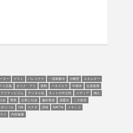
ーター
ゲスト
パレスチナ
一国家解決
分離壁
エネルギー
クス主義
タリク・アリ
規制
ベネズエラ
中南米
左派政権
アクティビズム
デジタル化
ネットの中立性
メディア
独占
社会
警察
企業と社会
偏向報道
温暖化
二大政党
ボリバル
CIA
カナダ
諜報
NAFTA
メキシコ
ラク
内部被爆