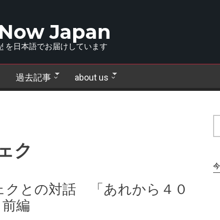
 Now Japan
!
を日本語でお届けしています
過去記事
about us
ェク
今
ェクとの対話 「あれから４０
 前編