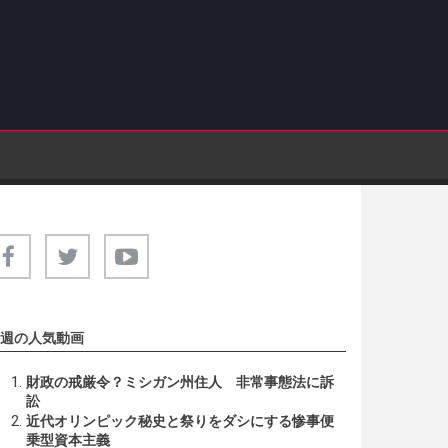
週の人気動画
財政の戒厳令？ミシガン州住人 非常事態法に訴
訟
近代オリンピック秘史と祭りをダシにする惨事便
乗型資本主義