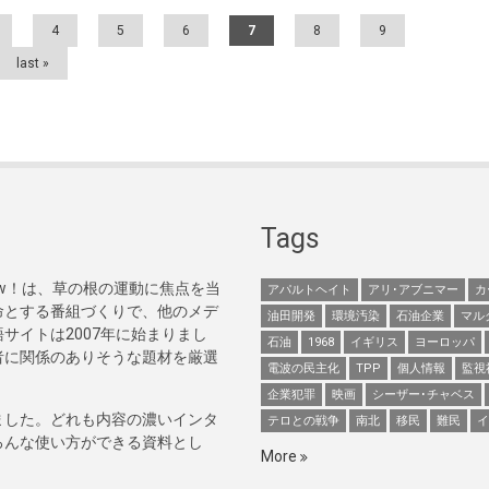
4
5
6
7
8
9
last »
Tags
Now！は、草の根の運動に焦点を当
アパルトヘイト
アリ･アブニマー
カ
命とする番組づくりで、他のメデ
油田開発
環境汚染
石油企業
マル
サイトは2007年に始まりまし
石油
1968
イギリス
ヨーロッパ
者に関係のありそうな題材を厳選
電波の民主化
TPP
個人情報
監視
企業犯罪
映画
シーザー･チャベス
ました。どれも内容の濃いインタ
テロとの戦争
南北
移民
難民
イ
ろんな使い方ができる資料とし
More