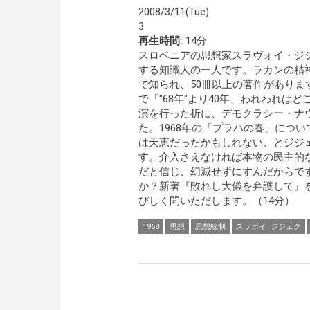
2008/3/11(Tue)
3
再生時間:
14分
スロベニアの思想家スラヴォイ・ジ
する知識人の一人です。ラカンの精
で知られ、50冊以上の著作があります
で「"68年"より40年、われわれは
演を行った折に、デモクラシー・ナ
た。1968年の「プラハの春」につ
は天恵だったかもしれない、とジジ
す。介入さえなければ本物の民主的
だと信じ、幻滅せずにすんだからで
か？新著『敗れし大儀を弁護して』
びしく問いただします。（14分）
1968
思想
思想統制
スラボイ･ジジェク