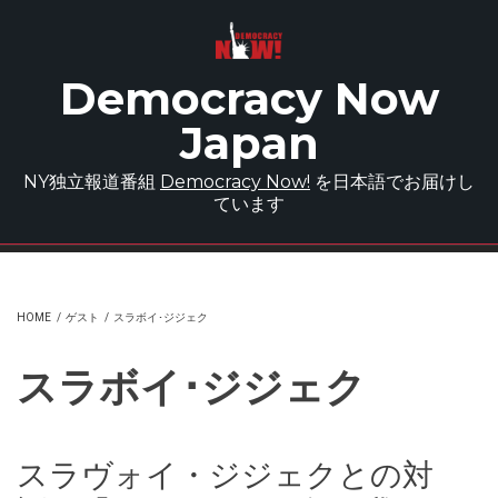
Skip to main content
Democracy Now
Japan
NY独立報道番組
Democracy Now!
を日本語でお届けし
ています
HOME
/
ゲスト
/
スラボイ･ジジェク
スラボイ･ジジェク
スラヴォイ・ジジェクとの対