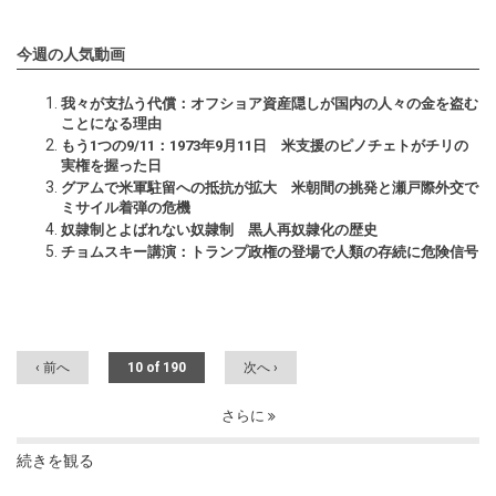
今週の人気動画
我々が支払う代償：オフショア資産隠しが国内の人々の金を盗む
ことになる理由
もう1つの9/11：1973年9月11日 米支援のピノチェトがチリの
実権を握った日
グアムで米軍駐留への抵抗が拡大 米朝間の挑発と瀬戸際外交で
ミサイル着弾の危機
奴隷制とよばれない奴隷制 黒人再奴隷化の歴史
チョムスキー講演：トランプ政権の登場で人類の存続に危険信号
‹ 前へ
10 of 190
次へ ›
さらに
続きを観る