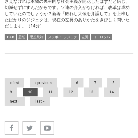
さえなければ本物の民主的な社会主義が開花したはずだと信じ、
幻滅せずにすんだからです。ソ連の介入がなければ、改革は成功
していたのでしょうか？新著『敗れし大儀を弁護して』を上梓し
たばかりのジジェクは、現在の左翼のありかたをきびしく問いた
だします。（14分）
1968
思想
思想統制
スラボイ･ジジェク
左翼
ヨーロッパ
Pages
« first
‹ previous
…
6
7
8
9
10
11
12
13
14
…
next ›
last »