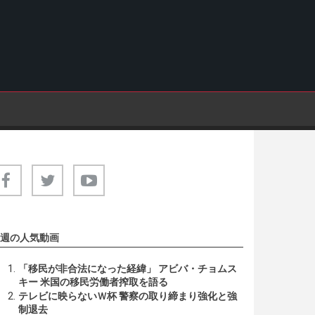
週の人気動画
「移民が非合法になった経緯」 アビバ・チョムス
キー 米国の移民労働者搾取を語る
テレビに映らないＷ杯 警察の取り締まり強化と強
制退去