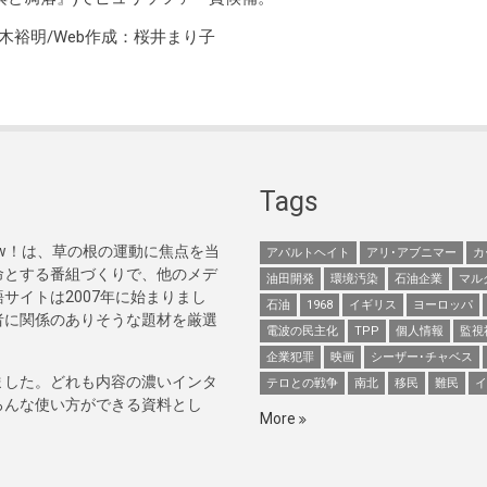
木裕明/Web作成：桜井まり子
Tags
Now！は、草の根の運動に焦点を当
アパルトヘイト
アリ･アブニマー
カ
命とする番組づくりで、他のメデ
油田開発
環境汚染
石油企業
マル
サイトは2007年に始まりまし
石油
1968
イギリス
ヨーロッパ
者に関係のありそうな題材を厳選
電波の民主化
TPP
個人情報
監視
企業犯罪
映画
シーザー･チャベス
ました。どれも内容の濃いインタ
テロとの戦争
南北
移民
難民
イ
ろんな使い方ができる資料とし
More