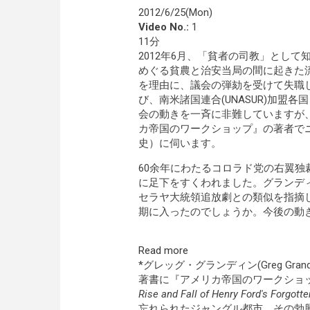
2012/6/25(Mon)
Video No.:
1
11分
2012年6月、「貧者の司教」とし
めぐる貧農と治安当局の間に起きた
を理由に、議会の弾劾を受けて失職
び、南米諸国連合(UNASUR)加
会の動きを一斉に非難していますが
カ帝国のワークショップ』の著者で
史）に伺います。
60余年にわたるコロラド党の右翼独
に足下をすくわれました。グランディ
セラヤ大統領追放劇との類似を指摘
期に入ったのでしょうか。今後の動
Read more
*グレッグ・グランディン(Greg G
著書に『アメリカ帝国のワークショッ
Rise and Fall of Henry Ford's Forgotte
忘れられたジャングル都市、その勃