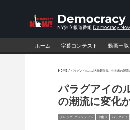
Skip to main content
Democracy
NY独立報道番組
Democracy Now
ホーム
字幕コンテスト
動画一覧
HOME
/
パラグアイのルゴ大統領失職 中南米の潮流
パラグアイの
の潮流に変化
グレッグ･グランディン
中南米
パラグアイ