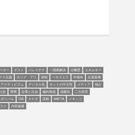
ーター
ゲスト
パレスチナ
一国家解決
分離壁
エネルギー
クス主義
タリク・アリ
規制
ベネズエラ
中南米
左派政権
アクティビズム
デジタル化
ネットの中立性
メディア
独占
社会
警察
企業と社会
偏向報道
温暖化
二大政党
ボリバル
CIA
カナダ
諜報
NAFTA
メキシコ
ラク
内部被爆