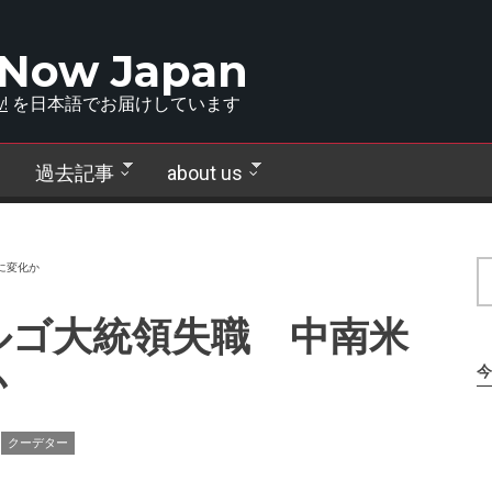
 Now Japan
!
を日本語でお届けしています
過去記事
about us
に変化か
ルゴ大統領失職 中南米
か
今
クーデター