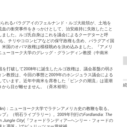
て知られるパラグアイのフェルナンド・ルゴ大統領が、土地を
流血の衝突事件をきっかけとして、治安維持に失敗したこと
しました。ルゴ氏自身はこれを議会によるクーデターと呼
盟各国も、チリやコロンビアなどの保守政権も含め、パラグアイ国
、米国のオバマ政権は模様眺めを決め込みました。『アメリ
ニューヨーク大学のグレッグ・グランディン教授（中南米
裁を打破して2008年に誕生したルゴ政権は、議会基盤の弱さ
ン教授は、今回の事態と2009年のホンジュラス議会による
しています。近年中南米を席巻した「ピンクの潮流」は退潮
きから目が離せません。（斉木裕明）
randin)：ニューヨーク大学でラテンアメリカ史の教鞭を取る。
プ』（明石ライブラリー）。2009年刊行の
Fordlandia: The
n Jungle City
(『フォードランディア─ヘンリー・フォードの
興と凋落』)でピュリッツァー賞候補。