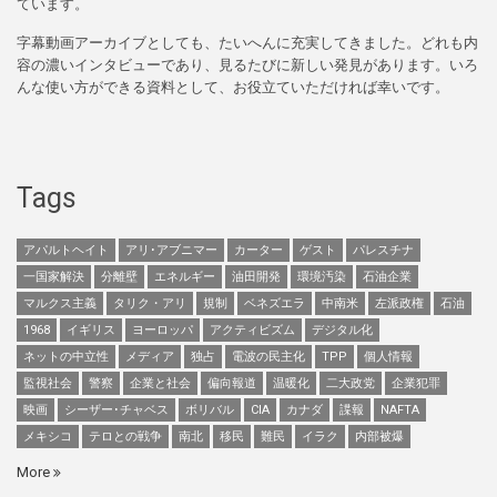
ています。
字幕動画アーカイブとしても、たいへんに充実してきました。どれも内
容の濃いインタビューであり、見るたびに新しい発見があります。いろ
んな使い方ができる資料として、お役立ていただければ幸いです。
Tags
アパルトヘイト
アリ･アブニマー
カーター
ゲスト
パレスチナ
一国家解決
分離壁
エネルギー
油田開発
環境汚染
石油企業
マルクス主義
タリク・アリ
規制
ベネズエラ
中南米
左派政権
石油
1968
イギリス
ヨーロッパ
アクティビズム
デジタル化
ネットの中立性
メディア
独占
電波の民主化
TPP
個人情報
監視社会
警察
企業と社会
偏向報道
温暖化
二大政党
企業犯罪
映画
シーザー･チャベス
ボリバル
CIA
カナダ
諜報
NAFTA
メキシコ
テロとの戦争
南北
移民
難民
イラク
内部被爆
More