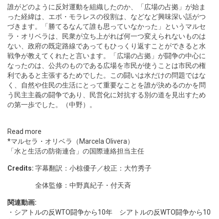
誰がどのように反対運動を組織したのか、「広場の占拠」が始ま
った経緯は、エボ・モラレスの役割は、などなど興味深い話がつ
づきます。「勝てるなんて誰も思っていなかった」というマルセ
ラ・オリベラは、民衆が立ち上がれば何一つ変えられないものは
ない、政府の既定路線であってもひっくり返すことができると水
戦争が教えてくれたと言います。「広場の占拠」が闘争の中心に
なったのは、公共のものである広場を市民が使うことは市民の権
利であると主張するためでした。この闘いは水だけの問題ではな
く、自然や住民の生活にとって重要なことを誰が決めるのかを問
う民主主義の闘争であり、民営化に対抗する別の道を見出すため
の第一歩でした。（中野）。
Read more
*マルセラ・オリベラ（Marcela Olivera）
「水と生活の防衛連合」の国際連絡担当主任
Credits:
字幕翻訳：小椋優子／校正：大竹秀子
全体監修：中野真紀子・付天斉
関連動画:
・
シアトルの反WTO闘争から10年 シアトルの反WTO闘争から10