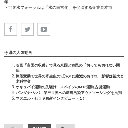
年
・
世界水フォーラムは「水の民営化」を促進する企業見本市
今週の人気動画
映画『帝国の収穫』で見る米国と移民の「切っても切れない関
係」
気候変動で世界の寄生虫の3分の1に絶滅のおそれ 影響は甚大と
米科学者
オキュパイ運動の先駆け スペインのM15運動,占拠運動
バンダナ･シバ 第三世界への環境汚染アウトソーシングを批判
マヌエル・セラヤ独占インタビュー（１）