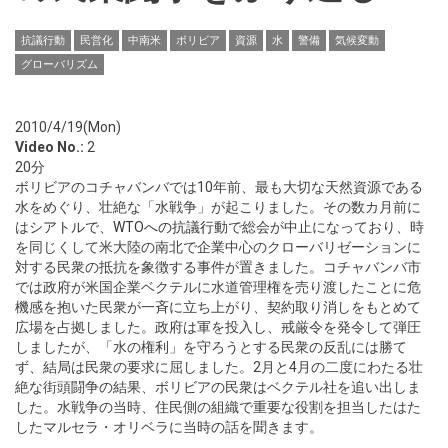
抗議行動
民営化
中南米
ボリビア
資源
水
警備
気候変動
グローバリズム
2010/4/19(Mon)
Video No.:
2
20分
ボリビアのコチャバンバでは10年前、最も大切な天然資源である
水をめぐり、壮絶な「水戦争」が起こりました。その数カ月前に
は
シアトルで、WTOへの抗議行動
で総会が中止になっており、時
を同じくして米大陸の南北で企業中心のクローバリゼーションに
対する民衆の抵抗を象徴する事件が置きました。コチャバンバ市
では政府が米国企業ベクテルに水道管理権を売り渡したことに危
機感を抱いた民衆が一斉に立ち上がり、契約取り消しをもとめて
広場を占拠しました。政府は軍を投入し、戒厳令を発令して弾圧
しましたが、「水の権利」を守ろうとする民衆の反乱には勝て
ず、結局は民衆の要求に屈しました。2月と4月の二度にわたる壮
絶な街頭闘争の結果、ボリビアの民衆はベクテル社を追い出しま
した。水戦争の当時、住民側の組織で重要な役割を担当したはた
したマルセラ・オリベラに当時の話を聞きます。