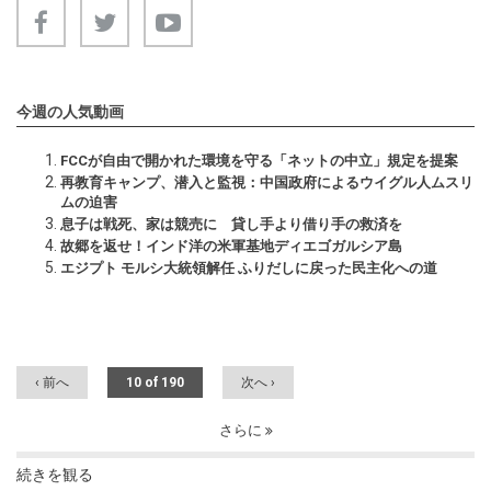
今週の人気動画
FCCが自由で開かれた環境を守る「ネットの中立」規定を提案
再教育キャンプ、潜入と監視：中国政府によるウイグル人ムスリ
ムの迫害
息子は戦死、家は競売に 貸し手より借り手の救済を
故郷を返せ！インド洋の米軍基地ディエゴガルシア島
エジプト モルシ大統領解任 ふりだしに戻った民主化への道
‹ 前へ
10 of 190
次へ ›
さらに
続きを観る