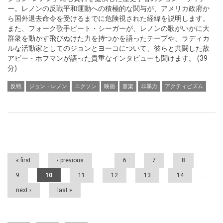
ー。レノンの反戦平和運動への積極的な関与が、アメリカ政府か
ら国外退去命令を受けるまでに危険視された経緯を説明します。
また、フォーク歌手ピート・シーガーが、レノンの歌がいかに大
群衆を動かす飛びぬけた力を持つかを語ったテープや、ラディカ
ルな活動家としてのジョンとヨーコについて、彼らと共闘した故
アビー・ホフマンが語った貴重なインタビューも聞けます。 (39
分)
反戦
ジョン・レノン
ニクソン
映画
音楽
非暴力
アクティビズム
Pages
« first
‹ previous
…
6
7
8
9
10
11
12
13
14
…
next ›
last »