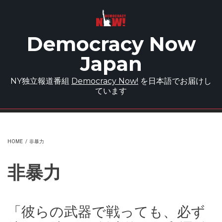
Skip to main content
Democracy Now
Japan
NY独立報道番組
Democracy Now!
を日本語でお届けし
ています
HOME
/
非暴力
非暴力
「彼らの武器で戦っても、必ず