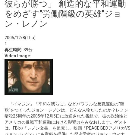
彼らが勝つ」 創造的な平和運動
をめざす"労働階級の英雄"ジョ
ン・レノン
2005/12/8(Thu)
1
再生時間:
39分
Video Image:
「イマジン」「平和を我らに」などパワフルな反戦運動の"聖
歌"をつくったジョン・レノンは、どんな人物だったのか？レノン
暗殺25周年の2005年12月5日に放送された番組で、彼の政治性と
アメリカの反戦平和運動における影響力をみなおします。ゲスト
は、FBIの「レノン文書」を追究し、映画「PEACE BEDアメリカVS
ジョン･レノン」にも資料を提供した歴史学者のジョン・ウィナ