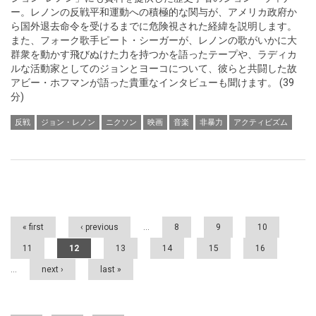
ー。レノンの反戦平和運動への積極的な関与が、アメリカ政府か
ら国外退去命令を受けるまでに危険視された経緯を説明します。
また、フォーク歌手ピート・シーガーが、レノンの歌がいかに大
群衆を動かす飛びぬけた力を持つかを語ったテープや、ラディカ
ルな活動家としてのジョンとヨーコについて、彼らと共闘した故
アビー・ホフマンが語った貴重なインタビューも聞けます。 (39
分)
反戦
ジョン・レノン
ニクソン
映画
音楽
非暴力
アクティビズム
Pages
« first
‹ previous
…
8
9
10
11
12
13
14
15
16
…
next ›
last »