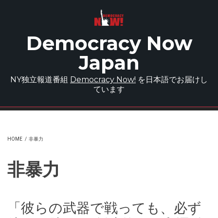
Skip to main content
Democracy Now
Japan
NY独立報道番組
Democracy Now!
を日本語でお届けし
ています
HOME
/
非暴力
非暴力
「彼らの武器で戦っても、必ず