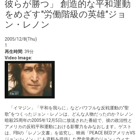
彼らが勝つ」 創造的な平和運動
をめざす"労働階級の英雄"ジョ
ン・レノン
2005/12/8(Thu)
1
再生時間:
39分
Video Image:
「イマジン」「平和を我らに」などパワフルな反戦運動の"聖
歌"をつくったジョン・レノンは、どんな人物だったのか？レノン
暗殺25周年の2005年12月5日に放送された番組で、彼の政治性と
アメリカの反戦平和運動における影響力をみなおします。ゲスト
は、FBIの「レノン文書」を追究し、映画「PEACE BEDアメリカVS
ジョン･レノン」にも資料を提供した歴史学者のジョン・ウィナ