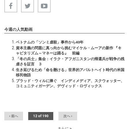
今週の人気動画
ベトナムの「ソンミ虐殺」事件から40年
資本主義の問題に真っ向から挑むマイケル・ムーアの新作 『キ
ャピタリズム～マネーは踊る』 前編
「冬の兵士」集会：イラク・アフガニスタンの帰還兵が戦争の残
虐さを証言 ３
生き延びるため「命を懸ける」世界的アパルトヘイト時代の米国
移民物語
ブラッド・ウィルに捧ぐ インディメディア、スクウォッター、
コミュニティガーデン、デヴィッド・ロヴィックス
‹ 前へ
12 of 190
次へ ›
さらに