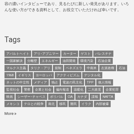
容の濃いインタビューであり、見るたびに新しい発見があります。いろ
んな使い方ができる資料として、お役立ていただければ幸いです。
Tags
アパルトヘイト
アリ･アブニマー
カーター
ゲスト
パレスチナ
一国家解決
分離壁
エネルギー
油田開発
環境汚染
石油企業
マルクス主義
タリク・アリ
規制
ベネズエラ
中南米
左派政権
石油
1968
イギリス
ヨーロッパ
アクティビズム
デジタル化
ネットの中立性
メディア
独占
電波の民主化
TPP
個人情報
監視社会
警察
企業と社会
偏向報道
温暖化
二大政党
企業犯罪
映画
シーザー･チャベス
ボリバル
CIA
カナダ
諜報
NAFTA
メキシコ
テロとの戦争
南北
移民
難民
イラク
内部被爆
More