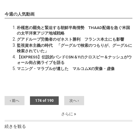
今週の人気動画
朴槿恵の罷免と緊迫する朝鮮半島情勢 THAAD配備を急ぐ米国
の太平洋東アジア地域戦略
グアドループ労働者のゼネスト勝利 フランス本土にも影響
監視資本主義の時代 「グーグルで検索のつもりが、グーグルに
検索されていた」
【EXPRESS】伝説的バンドCSN＆Yのクロスビー＆ナッシュがウ
ォール街占拠ライブを語る
マニング・マラブルが遺した マルコムXの実像・虚像
‹ 前へ
174 of 190
次へ ›
さらに
続きを観る