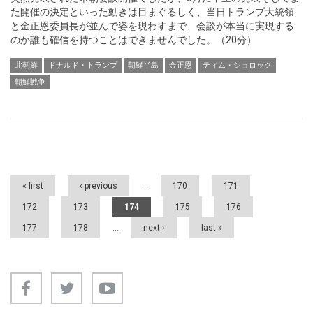
た開催の決定といった動きは目まぐるしく、当日トランプ大統領
と金正恩委員長が並んで姿を現わすまで、会談が本当に実現する
のか誰も確信を持つことはできませんでした。（20分）
北朝鮮
ドナルド・トランプ
朝鮮半島
金正恩
ティム・ショロック
朝鮮戦争
Pages
« first
‹ previous
…
170
171
172
173
174
175
176
177
178
…
next ›
last »