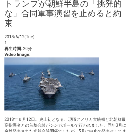
トランプが朝鮮半島の「挑発的
な」合同軍事演習を止めると約
束
2018/6/12(Tue)
1
再生時間:
20分
Video Image:
2018年６月12日。史上初となる、現職アメリカ大統領と北朝鮮最
高指導者との首脳会談がシンガポールで行われました。同年3月に
突然発表された米朝会談開催でしたが、5月に中止の発表そしてま