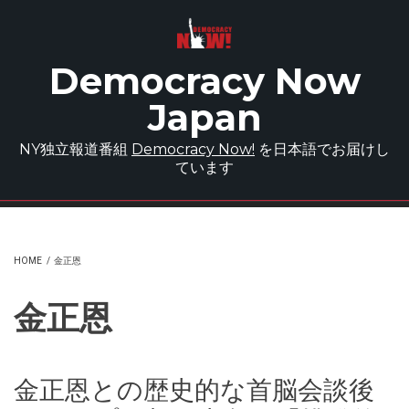
Skip to main content
Democracy Now
Japan
NY独立報道番組
Democracy Now!
を日本語でお届けし
ています
HOME
/
金正恩
金正恩
金正恩との歴史的な首脳会談後