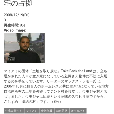
宅の占拠
2008/12/19(Fri)
3
再生時間:
8分
Video Image:
マイアミの団体「土地を取り戻せ」Take Back the Land は、立ち
退かされた人々が空き家になっている差押さえ物件に不法に入居
するのを手伝っています。リーダーのマックス・ラモー氏は、
2006年10月に数百人のホームレスと共に空き地になっている地方
自治体所有の土地を占拠してテント村を設立し、ウモジャ村と名
づけました。ウモジャは団結という意味のスワヒリ語ですから、
さしずめ「団結の村」です。（8分）
住宅差押さえ
マイアミ
金融危機
都市開発
オキュパイ