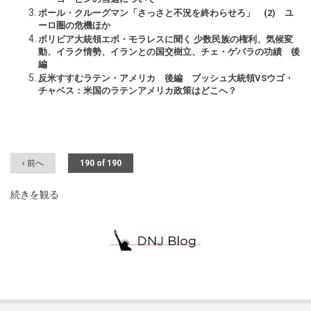
ポール・クルーグマン「さっさと不況を終わらせろ」 (2) ユ
ーロ圏の危機ほか
ボリビア大統領エボ・モラレスに聞く 少数民族の権利、気候変
動、イラク情勢、イランとの国交樹立、チェ・ゲバラの功績 後
編
反米すすむラテン・アメリカ 後編 ブッシュ大統領VSウゴ・
チャベス：米国のラテンアメリカ政策はどこへ？
‹ 前へ
190 of 190
続きを観る