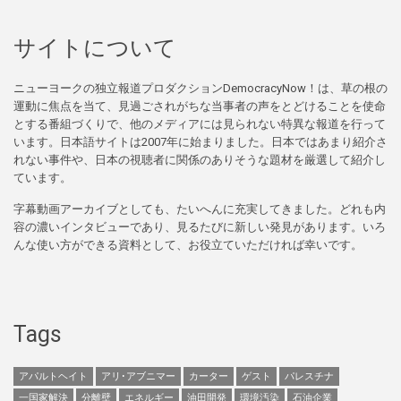
サイトについて
ニューヨークの独立報道プロダクションDemocracyNow！は、草の根の
運動に焦点を当て、見過ごされがちな当事者の声をとどけることを使命
とする番組づくりで、他のメディアには見られない特異な報道を行って
います。日本語サイトは2007年に始まりました。日本ではあまり紹介さ
れない事件や、日本の視聴者に関係のありそうな題材を厳選して紹介し
ています。
字幕動画アーカイブとしても、たいへんに充実してきました。どれも内
容の濃いインタビューであり、見るたびに新しい発見があります。いろ
んな使い方ができる資料として、お役立ていただければ幸いです。
Tags
アパルトヘイト
アリ･アブニマー
カーター
ゲスト
パレスチナ
一国家解決
分離壁
エネルギー
油田開発
環境汚染
石油企業