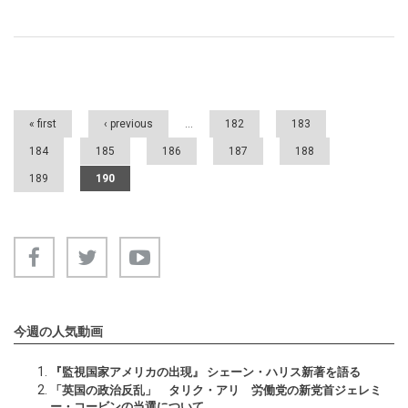
Pages
« first
‹ previous
…
182
183
184
185
186
187
188
189
190
今週の人気動画
『監視国家アメリカの出現』 シェーン・ハリス新著を語る
「英国の政治反乱」 タリク・アリ 労働党の新党首ジェレミ
ー・コービンの当選について