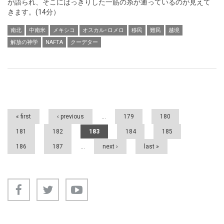
が語られ、そこにはっきりした一筋の糸が通っているのが見えて
きます。(14分）
南北
中南米
メキシコ
オスカル･ロメロ
移民
難民
越境
解放の神学
NAFTA
クーデター
Pages
« first
‹ previous
…
179
180
181
182
183
184
185
186
187
…
next ›
last »