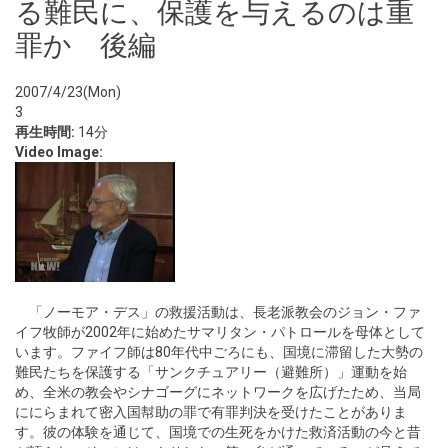
る難民に、保護を与えるのは重
罪か 後編
2007/4/23(Mon)
3
再生時間:
14分
Video Image:
「ノーモア・デス」の救援活動は、長老派教会のジョン・ファ
イフ牧師が2002年に始めたサマリタン・パトロールを母体として
います。ファイフ師は80年代中ごろにも、国境に滞留した大勢の
難民たちを保護する「サンクチュアリー（避難所）」運動を始
め、全米の教会やシナゴーグにネットワークを広げたため、当局
ににらまれて密入国幇助の罪で有罪判決を受けたことがありま
す。彼の体験を通じて、国境での生死をかけた救済活動の今と昔