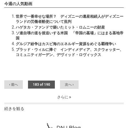
今週の人気動画
世界で一番幸せな場所？ ディズニーの遺産相続人がディズニー
ランドの労働者酷使について批判
ハゲタカ・ファンドで築いたミット・ロムニーの財産
ソ連自壊の道を後追いする米国 「帝国の墓場」にはまる基地帝
国
グルジア紛争はカスピ海のエネルギー資源をめぐる覇権争い
ブラッド・ウィルに捧ぐ インディメディア、スクウォッター、
コミュニティガーデン、デヴィッド・ロヴィックス
‹ 前へ
183 of 190
次へ ›
さらに
続きを観る