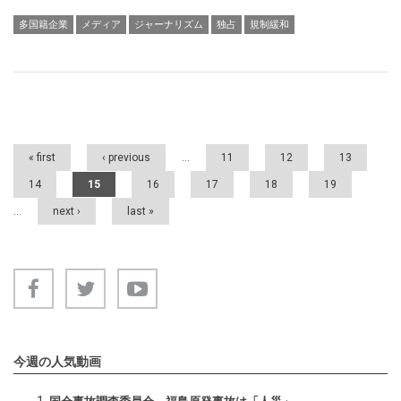
多国籍企業
メディア
ジャーナリズム
独占
規制緩和
Pages
« first
‹ previous
…
11
12
13
14
15
16
17
18
19
…
next ›
last »
今週の人気動画