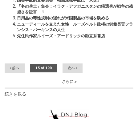
国会事故調査委員会 福島原発事故は「人災」
「冬の兵士」集会：イラク・アフガニスタンの帰還兵が戦争の残
虐さを証言 １
日用品の毒性規制の遅れが米国製品の市場を狭める
ニューディールを支えた女性 ルーズベルト政権の労働長官フラ
ンシス・パーキンスの人生
先住民作家ルイーズ・アードリックの独立系書店
‹ 前へ
15 of 190
次へ ›
さらに
続きを観る