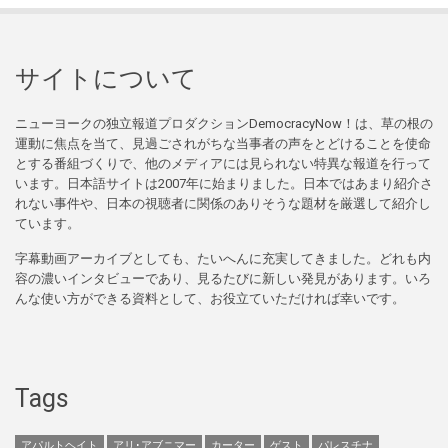
サイトについて
ニューヨークの独立報道プロダクションDemocracyNow！は、草の根の
運動に焦点を当て、見過ごされがちな当事者の声をとどけることを使命
とする番組づくりで、他のメディアには見られない特異な報道を行って
います。日本語サイトは2007年に始まりました。日本ではあまり紹介さ
れない事件や、日本の視聴者に関係のありそうな題材を厳選して紹介し
ています。
字幕動画アーカイブとしても、たいへんに充実してきました。どれも内
容の濃いインタビューであり、見るたびに新しい発見があります。いろ
んな使い方ができる資料として、お役立ていただければ幸いです。
Tags
アパルトヘイト
アリ･アブニマー
カーター
ゲスト
パレスチナ