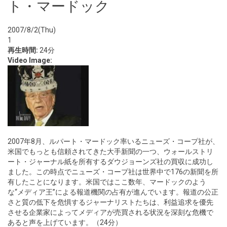
ト・マードック
2007/8/2(Thu)
1
再生時間:
24分
Video Image:
2007年8月、ルパート・マードック率いるニューズ・コープ社が、
米国でもっとも信頼されてきた大手新聞の一つ、ウォールストリ
ート・ジャーナル紙を所有するダウジョーンズ社の買収に成功し
ました。この時点でニューズ・コープ社は世界中で176の新聞を所
有したことになります。米国ではここ数年、マードックのよう
な“メディア王”による報道機関の占有が進んでいます。報道の公正
さと質の低下を危惧するジャーナリストたちは、利益追求を優先
させる企業家によってメディアが売買される状況を深刻な危機で
あると声を上げています。（24分）