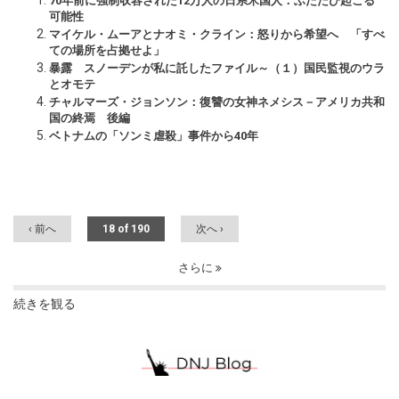
70年前に強制収容された12万人の日系米国人：ふたたび起こる
可能性
マイケル・ムーアとナオミ・クライン：怒りから希望へ 「すべ
ての場所を占拠せよ」
暴露 スノーデンが私に託したファイル～（１）国民監視のウラ
とオモテ
チャルマーズ・ジョンソン：復讐の女神ネメシス－アメリカ共和
国の終焉 後編
ベトナムの「ソンミ虐殺」事件から40年
‹ 前へ
18 of 190
次へ ›
さらに
続きを観る