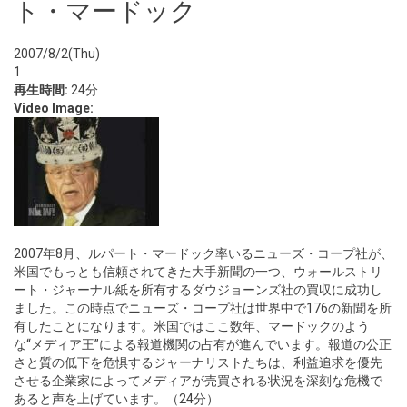
ト・マードック
2007/8/2(Thu)
1
再生時間:
24分
Video Image:
2007年8月、ルパート・マードック率いるニューズ・コープ社が、
米国でもっとも信頼されてきた大手新聞の一つ、ウォールストリ
ート・ジャーナル紙を所有するダウジョーンズ社の買収に成功し
ました。この時点でニューズ・コープ社は世界中で176の新聞を所
有したことになります。米国ではここ数年、マードックのよう
な“メディア王”による報道機関の占有が進んでいます。報道の公正
さと質の低下を危惧するジャーナリストたちは、利益追求を優先
させる企業家によってメディアが売買される状況を深刻な危機で
あると声を上げています。（24分）