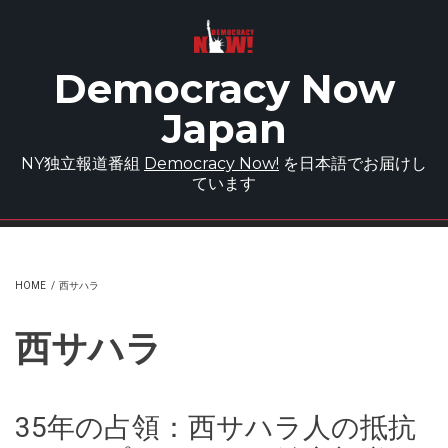
Skip to main content
Democracy Now
Japan
NY独立報道番組
Democracy Now!
を日本語でお届けし
ています
HOME
/
西サハラ
西サハラ
35年の占領：西サハラ人の抵抗