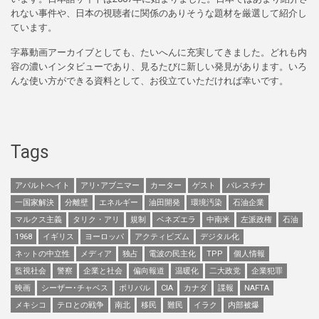
れない事件や、日本の視聴者に関係のありそうな題材を厳選して紹介し
ています。
字幕動画アーカイブとしても、たいへんに充実してきました。どれも内
容の濃いインタビューであり、見るたびに新しい発見があります。いろ
んな使い方ができる資料として、お役立ていただければ幸いです。
Tags
アパルトヘイト
アリ･アブニマー
カーター
ゲスト
パレスチナ
一国家解決
分離壁
エネルギー
油田開発
環境汚染
石油企業
マルクス主義
タリク・アリ
規制
ベネズエラ
中南米
左派政権
石油
1968
イギリス
ヨーロッパ
アクティビズム
デジタル化
ネットの中立性
メディア
独占
電波の民主化
TPP
個人情報
監視社会
警察
企業と社会
偏向報道
温暖化
二大政党
企業犯罪
映画
シーザー･チャベス
ボリバル
CIA
カナダ
諜報
NAFTA
メキシコ
テロとの戦争
南北
移民
難民
イラク
内部被爆