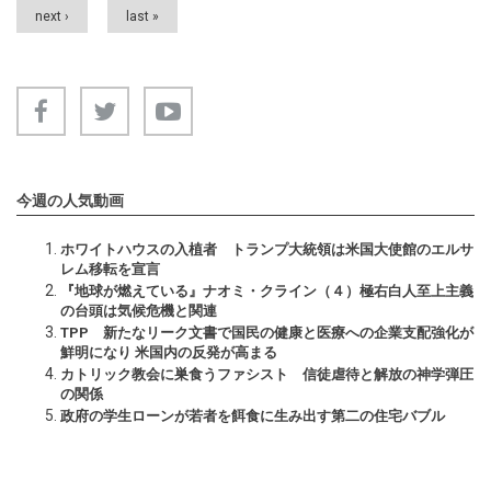
next ›
last »
今週の人気動画
ホワイトハウスの入植者 トランプ大統領は米国大使館のエルサ
レム移転を宣言
『地球が燃えている』ナオミ・クライン（４）極右白人至上主義
の台頭は気候危機と関連
TPP 新たなリーク文書で国民の健康と医療への企業支配強化が
鮮明になり 米国内の反発が高まる
カトリック教会に巣食うファシスト 信徒虐待と解放の神学弾圧
の関係
政府の学生ローンが若者を餌食に生み出す第二の住宅バブル