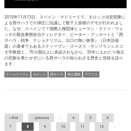
2010年11月13日、スペイン・マドリードで、モロッコ治安部隊に
よる西サハラでの弾圧に抗議して数千人規模のデモが行われまし
た。なぜ、スペインで？国際人権団体ヒューマン・ライツ・ウォ
ッチの緊急事態担当ディレクター、ピーター・ブッカートと『西
サハラ：戦争、ナショナリズム、出口の無い衝突』（日本語仮
題）の著者でもあるスティーブン・ズーヌス・サンフランシスコ
大学教授と、70カ国以上に承認されながら、35年にもわたり独立
の悲願を果たせずにいる西サハラの知られざる歴史と現状を語り
ます。
ナショナリズム
モロッコ
西サハラ
独立運動
アフリカ
Pages
« first
‹ previous
…
4
5
6
7
8
9
10
11
12
…