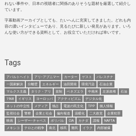
れない事件や、日本の視聴者に関係のありそうな題材を厳選して紹介し
ています。
字幕動画アーカイブとしても、たいへんに充実してきました。どれも内
容の濃いインタビューであり、見るたびに新しい発見があります。いろ
んな使い方ができる資料として、お役立ていただければ幸いです。
Tags
アパルトヘイト
アリ･アブニマー
カーター
ゲスト
パレスチナ
一国家解決
分離壁
エネルギー
油田開発
環境汚染
石油企業
マルクス主義
タリク・アリ
規制
ベネズエラ
中南米
左派政権
石油
1968
イギリス
ヨーロッパ
アクティビズム
デジタル化
ネットの中立性
メディア
独占
電波の民主化
TPP
個人情報
監視社会
警察
企業と社会
偏向報道
温暖化
二大政党
企業犯罪
映画
シーザー･チャベス
ボリバル
CIA
カナダ
諜報
NAFTA
メキシコ
テロとの戦争
南北
移民
難民
イラク
内部被爆