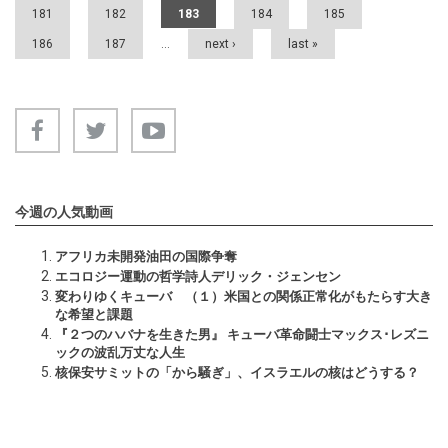
181
182
183
184
185
186
187
…
next ›
last »
今週の人気動画
アフリカ未開発油田の国際争奪
エコロジー運動の哲学詩人デリック・ジェンセン
変わりゆくキューバ （１）米国との関係正常化がもたらす大き
な希望と課題
『２つのハバナを生きた男』 キューバ革命闘士マックス･レズニ
ックの波乱万丈な人生
核保安サミットの「から騒ぎ」、イスラエルの核はどうする？