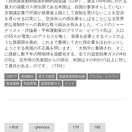
７回気候変動枠組条約締約国会議（COP）。過去150年間にわたる
最大の温暖ガス排出国である米国は、自国が参加すらしていない
京都議定書で中国が発展途上国として規制を受けないことを交渉
を遅らせる口実にし、交渉自らの排出量をしばることになる世界
的な規制作りへの真剣な取り組みを拒みました。インドのジャー
ナリスト・評論家・平和運動家のプラフル・ビドワイ氏は、人口
の55％が電気へのアクセスが無く、発展を必要とするインドのよ
うな貧困国を責め、これまで蓄積してきた排出量をほおかぶりし
ようとする米国の不正義を問います。「大気中に蓄積され、そこ
に残留し数千年の間地球を温暖化する、全ての温室効果ガスの4分
の3は、北半球の先進国からの排出、米国はその4分の1以上に対し
て責任がある」のです。（13分）
COP17
原発輸出
原子力発電
国連気候変動会議
プラフル・ビドワイ
気候債務
気候変動
温室効果ガス
インド
Pages
« first
‹ previous
…
179
180