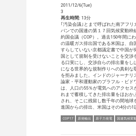
2011/12/6(Tue)
3
再生時間:
13分
｢汚染会議｣とまで呼ばれた南アフリ
バンでの国連の第１７回気候変動枠
約国会議（COP）。過去150年間に
の温暖ガス排出国である米国は、自
すらしていない京都議定書で中国が
国として規制を受けないことを交渉
る口実にし、交渉自らの排出量をし
になる世界的な規制作りへの真剣な
を拒みました。インドのジャーナリ
論家・平和運動家のプラフル・ビド
は、人口の55％が電気へのアクセ
れまで蓄積してきた排出量をほおか
され、そこに残留し数千年の間地球
進国からの排出、米国はその4分の1
COP17
原発輸出
原子力発電
国連気候変