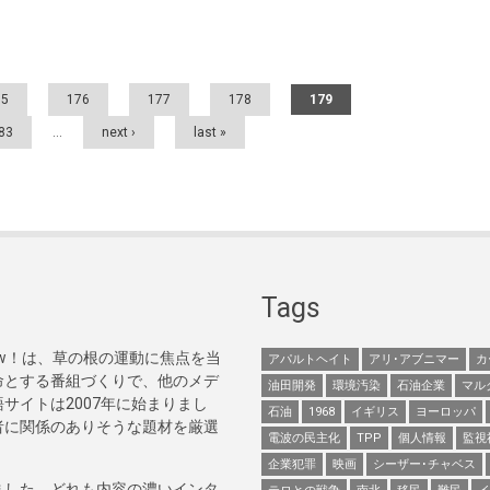
75
176
177
178
179
83
…
next ›
last »
Tags
Now！は、草の根の運動に焦点を当
アパルトヘイト
アリ･アブニマー
カ
命とする番組づくりで、他のメデ
油田開発
環境汚染
石油企業
マル
サイトは2007年に始まりまし
石油
1968
イギリス
ヨーロッパ
者に関係のありそうな題材を厳選
電波の民主化
TPP
個人情報
監視
企業犯罪
映画
シーザー･チャベス
ました。どれも内容の濃いインタ