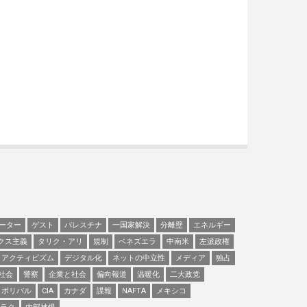
ーター
ゲスト
パレスチナ
一国家解決
分離壁
エネルギー
クス主義
タリク・アリ
規制
ベネズエラ
中南米
左派政権
アクティビズム
デジタル化
ネットの中立性
メディア
独占
社会
警察
企業と社会
偏向報道
温暖化
二大政党
ボリバル
CIA
カナダ
諜報
NAFTA
メキシコ