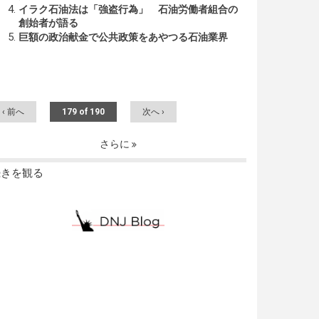
イラク石油法は「強盗行為」 石油労働者組合の
創始者が語る
巨額の政治献金で公共政策をあやつる石油業界
‹ 前へ
179 of 190
次へ ›
さらに
続きを観る