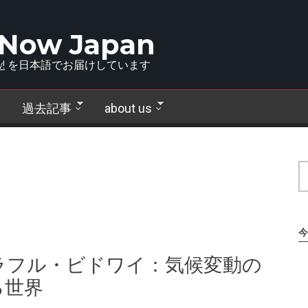
 Now Japan
!
を日本語でお届けしています
過去記事
about us
今
ラフル・ビドワイ：気候変動の
る世界