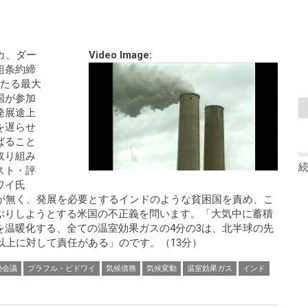
カ、ダー
Video Image:
組条約締
わたる最大
国が参加
発展途上
を遅らせ
ばること
取り組み
スト・評
ワイ氏
スが無く、発展を必要とするインドのような貧困国を責め、こ
ぶりしようとする米国の不正義を問います。「大気中に蓄積
を温暖化する、全ての温室効果ガスの4分の3は、北半球の先
以上に対して責任がある」のです。（13分）
動会議
プラフル・ビドワイ
気候債務
気候変動
温室効果ガス
インド