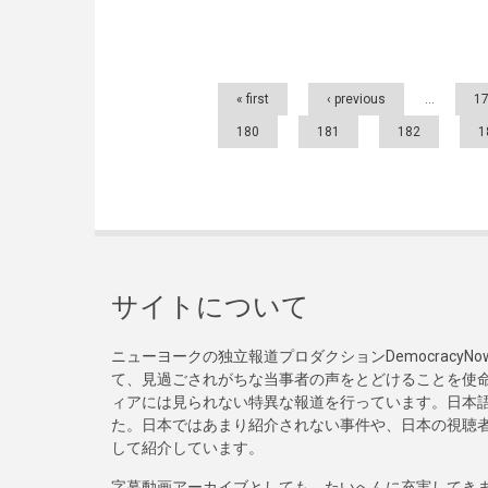
Pages
« first
‹ previous
…
1
180
181
182
1
サイトについて
ニューヨークの独立報道プロダクションDemocracy
て、見過ごされがちな当事者の声をとどけることを使
ィアには見られない特異な報道を行っています。日本語
た。日本ではあまり紹介されない事件や、日本の視聴
して紹介しています。
字幕動画アーカイブとしても、たいへんに充実してき