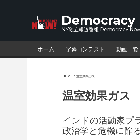
Skip to main content
Democracy
NY独立報道番組
Democracy Now
ホーム
字幕コンテスト
動画一覧
HOME
/
温室効果ガス
温室効果ガス
インドの活動家プ
政治学と危機に陥