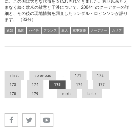
に、この国は大きな代償を支払わされてきました。独立以来たえ
まなく続く欧米の敵意と干渉について、2004年のクーデターの詳
細と、その後の現地情勢を調査したランダル・ロビンソンが語り
ます。 （33分）
奴隷
島国
ハイチ
フランス
黒人
軍事支援
クーデター
カリブ
Pages
« first
‹ previous
…
171
172
173
174
175
176
177
178
179
…
next ›
last »