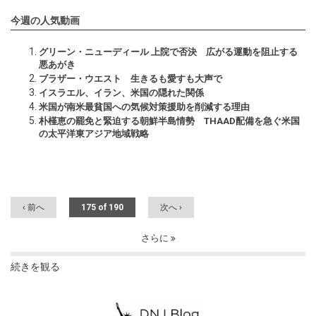
今週の人気動画
グリーン・ニューディール 上院で否決 広がる運動を阻止する
悪あがき
ブラザー・ウエスト 生きるも愛すも大声で
イスラエル、イラン、米国の隠れた関係
米国が南米最貧国への気候対策援助を削減する理由
朴槿恵の罷免と緊迫する朝鮮半島情勢 THAAD配備を急ぐ米国
の太平洋東アジア地域戦略
‹ 前へ
175 of 190
次へ ›
さらに
続きを観る