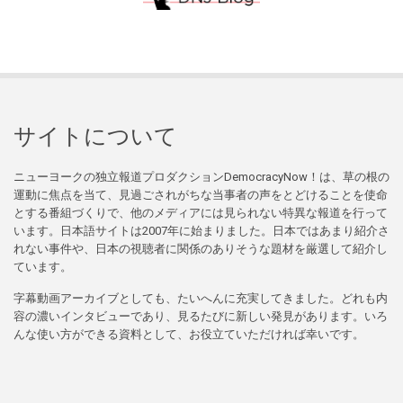
サイトについて
ニューヨークの独立報道プロダクションDemocracyNow！は、草の根の
運動に焦点を当て、見過ごされがちな当事者の声をとどけることを使命
とする番組づくりで、他のメディアには見られない特異な報道を行って
います。日本語サイトは2007年に始まりました。日本ではあまり紹介さ
れない事件や、日本の視聴者に関係のありそうな題材を厳選して紹介し
ています。
字幕動画アーカイブとしても、たいへんに充実してきました。どれも内
容の濃いインタビューであり、見るたびに新しい発見があります。いろ
んな使い方ができる資料として、お役立ていただければ幸いです。