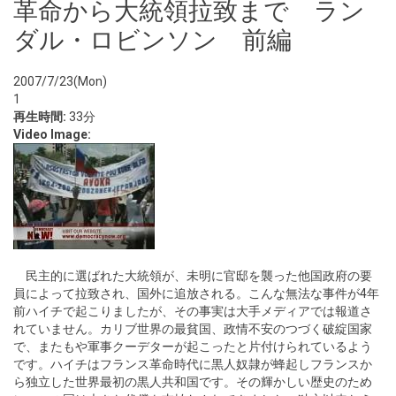
革命から大統領拉致まで ラン
ダル・ロビンソン 前編
2007/7/23(Mon)
1
再生時間:
33分
Video Image:
民主的に選ばれた大統領が、未明に官邸を襲った他国政府の要
員によって拉致され、国外に追放される。こんな無法な事件が4年
前ハイチで起こりましたが、その事実は大手メディアでは報道さ
れていません。カリブ世界の最貧国、政情不安のつづく破綻国家
で、またもや軍事クーデターが起こったと片付けられているよう
です。ハイチはフランス革命時代に黒人奴隷が蜂起しフランスか
ら独立した世界最初の黒人共和国です。その輝かしい歴史のため