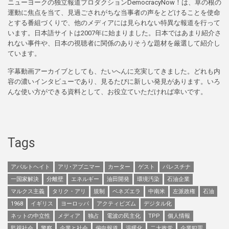
ニューヨークの独立報道プロダクションDemocracyNow！は、草の根の
運動に焦点を当て、見過ごされがちな当事者の声をとどけることを使命
とする番組づくりで、他のメディアには見られない特異な報道を行って
います。日本語サイトは2007年に始まりました。日本ではあまり紹介さ
れない事件や、日本の視聴者に関係のありそうな題材を厳選して紹介し
ています。
字幕動画アーカイブとしても、たいへんに充実してきました。どれも内
容の濃いインタビューであり、見るたびに新しい発見があります。いろ
んな使い方ができる資料として、お役立ていただければ幸いです。
Tags
アパルトヘイト
アリ･アブニマー
カーター
ゲスト
パレスチナ
一国家解決
分離壁
エネルギー
油田開発
環境汚染
石油企業
マルクス主義
タリク・アリ
規制
ベネズエラ
中南米
左派政権
石油
1968
イギリス
ヨーロッパ
アクティビズム
デジタル化
ネットの中立性
メディア
独占
電波の民主化
TPP
個人情報
監視社会
警察
企業と社会
偏向報道
温暖化
二大政党
企業犯罪