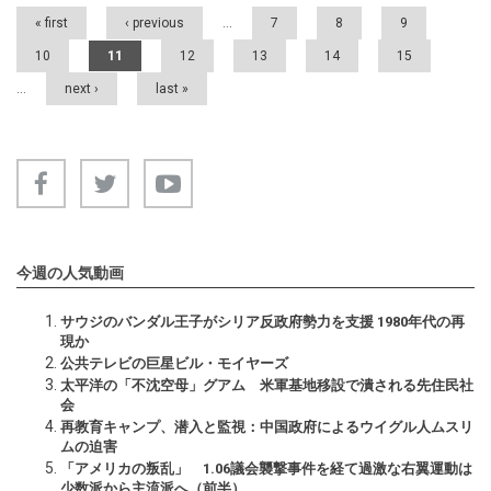
Pages
« first
‹ previous
…
7
8
9
10
11
12
13
14
15
…
next ›
last »
今週の人気動画
サウジのバンダル王子がシリア反政府勢力を支援 1980年代の再
現か
公共テレビの巨星ビル・モイヤーズ
太平洋の「不沈空母」グアム 米軍基地移設で潰される先住民社
会
再教育キャンプ、潜入と監視：中国政府によるウイグル人ムスリ
ムの迫害
「アメリカの叛乱」 1.06議会襲撃事件を経て過激な右翼運動は
少数派から主流派へ（前半）