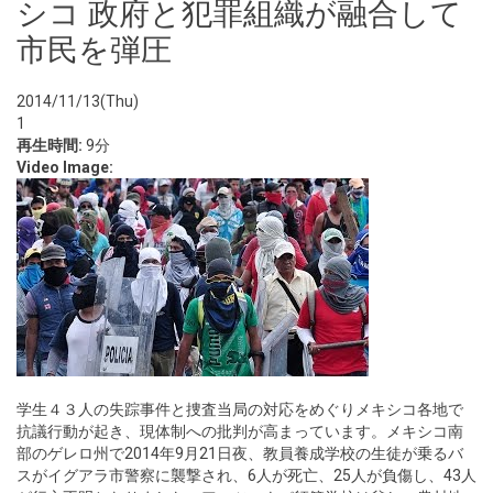
シコ 政府と犯罪組織が融合して
市民を弾圧
2014/11/13(Thu)
1
再生時間:
9分
Video Image:
学生４３人の失踪事件と捜査当局の対応をめぐりメキシコ各地で
抗議行動が起き、現体制への批判が高まっています。メキシコ南
部のゲレロ州で2014年9月21日夜、教員養成学校の生徒が乗るバ
スがイグアラ市警察に襲撃され、6人が死亡、25人が負傷し、43人