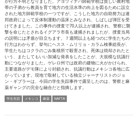
が行方不明となりました。アヨツィナパ師範学校は貧しい農村地
帯の子弟から教員を育て地方の生活水準の向上を図るために設立
された地方師範学校の一つですが、こうした地方の自助努力は連
邦政府によって反体制運動の温床とみなされ、しばしば弾圧を受
けてきました。この事件の捜査で70人以上が逮捕され、警察に襲
撃を命じたとされるイグアラ市長も逮捕されましたが、捜査当局
の説明には矛盾が目立ちます。７週間以上も経つのに学生たちの
行方はわからず、挙句にヘスス・ムリリョ・カラム検事総長が、
学生たちはコクラのごみ集積所で殺害され、死体は焼却されたと
いう、またしてもいい加減な発表をしたことが、大規模な抗議行
動につながりました。ゲレロ州では政府の建物に火がかけられ、
主要道路がデモ隊により封鎖され、抗議行動はメキシコ各地に広
がっています。現地で取材している独立ジャーナリストのジョ
ン・ギブラーは、今回の学生失踪事件で露呈したのは、警察と麻
薬ギャングの完全な融合だと指摘します。
学生失踪
メキシコ
麻薬
NAFTA