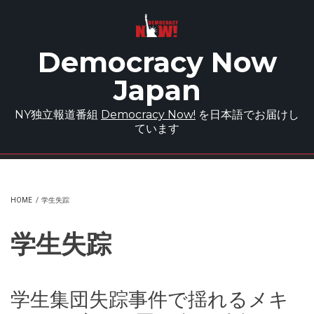
Skip to main content
Democracy Now
Japan
NY独立報道番組
Democracy Now!
を日本語でお届けし
ています
HOME
/
学生失踪
学生失踪
学生集団失踪事件で揺れるメキ