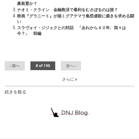
募装置か？
ナオミ・クライン 金融救済で暴利をむさぼるのは誰？
映画『グラニート』が描くグアテマラ集団虐殺に裁きを求める闘
い
スラヴォイ・ジジェクとの対話 「あれから４０年、我々は
今？」 前編
‹ 前へ
8 of 190
次へ ›
さらに
続きを観る