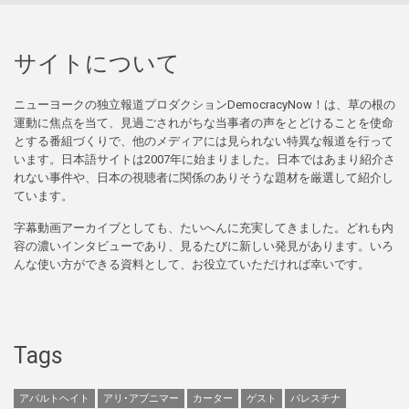
サイトについて
ニューヨークの独立報道プロダクションDemocracyNow！は、草の根の
運動に焦点を当て、見過ごされがちな当事者の声をとどけることを使命
とする番組づくりで、他のメディアには見られない特異な報道を行って
います。日本語サイトは2007年に始まりました。日本ではあまり紹介さ
れない事件や、日本の視聴者に関係のありそうな題材を厳選して紹介し
ています。
字幕動画アーカイブとしても、たいへんに充実してきました。どれも内
容の濃いインタビューであり、見るたびに新しい発見があります。いろ
んな使い方ができる資料として、お役立ていただければ幸いです。
Tags
アパルトヘイト
アリ･アブニマー
カーター
ゲスト
パレスチナ