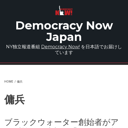
Skip to main content
Democracy Now
Japan
NY独立報道番組
Democracy Now!
を日本語でお届けし
ています
HOME
/
傭兵
傭兵
ブラックウォーター創始者がア