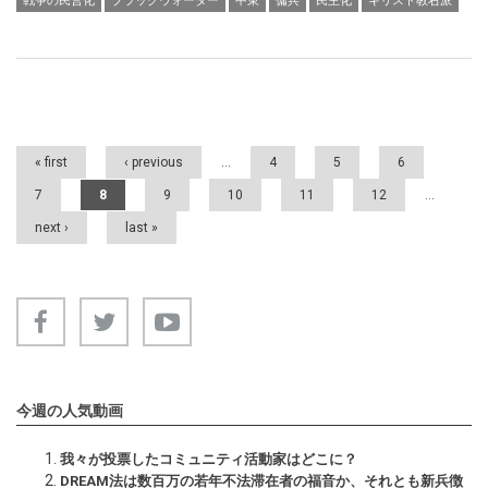
戦争の民営化
ブラックウォーター
中東
傭兵
民主化
キリスト教右派
Pages
« first
‹ previous
…
4
5
6
7
8
9
10
11
12
…
next ›
last »
今週の人気動画
我々が投票したコミュニティ活動家はどこに？
DREAM法は数百万の若年不法滞在者の福音か、それとも新兵徴