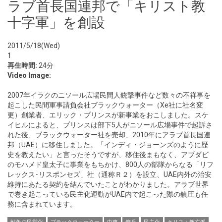
ラブ首長国連邦で「キリスト教
十字軍」を創設
2011/5/18(Wed)
1
再生時間:
24分
Video Image:
2007年イラクのニソール広場民間人銃撃事件など数々の不祥事を
起こした民間軍事請負会社ブラックウォーター（Xe社に社名変
更）創業者、エリック・プリンスが新事業をおこしました。スケ
イヒルによると、プリンスは部下5人がニソール広場事件で起訴さ
れた後、ブラックウォーター社を売却、2010年にアラブ首長国連
邦（UAE）に移住しました。「インディ・ジョーンズのように歴
史を教えたい」と言ったそうですが、移住後まもなく、アブダビ
のモハメド皇太子に事業をもちかけ、800人の部隊からなる「リフ
レックス･リスポンセズ」社（通称Ｒ２）を設立、UAE内外の治安
維持にあたる契約を結んでいたことがわかりました。アラブ世界
で巻き起こっている民主化運動がUAE内で起こった際の鎮圧も任
務に含まれています。