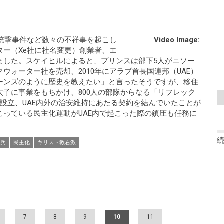
人銃撃事件など数々の不祥事を起こし
Video Image:
ー（Xe社に社名変更）創業者、エ
ました。スケイヒルによると、プリンスは部下5人がニソー
ウォーター社を売却、2010年にアラブ首長国連邦（UAE）
ーンズのように歴史を教えたい」と言ったそうですが、移住
子に事業をもちかけ、800人の部隊からなる「リフレック
設立、UAE内外の治安維持にあたる契約を結んでいたことが
っている民主化運動がUAE内で起こった際の鎮圧も任務に
傭兵
民主化
キリスト教右派
7
8
9
10
11