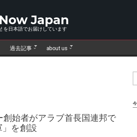
 Now Japan
!
を日本語でお届けしています
過去記事
about us
今
ー創始者がアラブ首長国連邦で
軍」を創設