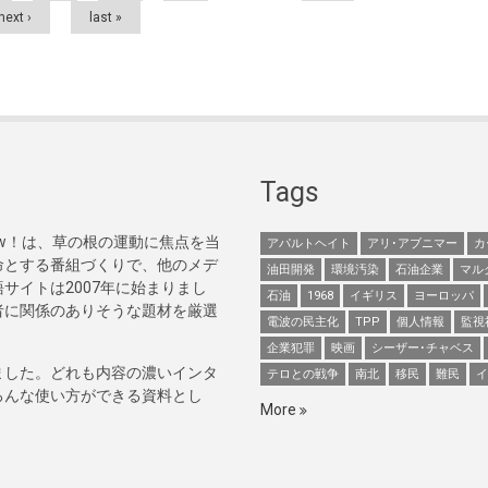
next ›
last »
Tags
Now！は、草の根の運動に焦点を当
アパルトヘイト
アリ･アブニマー
カ
命とする番組づくりで、他のメデ
油田開発
環境汚染
石油企業
マル
サイトは2007年に始まりまし
石油
1968
イギリス
ヨーロッパ
者に関係のありそうな題材を厳選
電波の民主化
TPP
個人情報
監視
企業犯罪
映画
シーザー･チャベス
ました。どれも内容の濃いインタ
テロとの戦争
南北
移民
難民
イ
ろんな使い方ができる資料とし
More