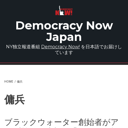
Skip to main content
Democracy Now
Japan
NY独立報道番組
Democracy Now!
を日本語でお届けし
ています
HOME
/
傭兵
傭兵
ブラックウォーター創始者がア