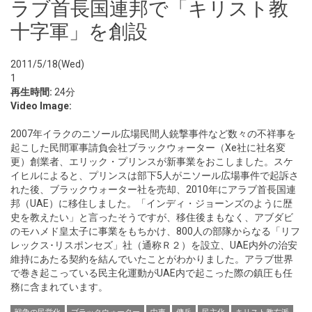
ラブ首長国連邦で「キリスト教
十字軍」を創設
2011/5/18(Wed)
1
再生時間:
24分
Video Image:
2007年イラクのニソール広場民間人銃撃事件など数々の不祥事を
起こした民間軍事請負会社ブラックウォーター（Xe社に社名変
更）創業者、エリック・プリンスが新事業をおこしました。スケ
イヒルによると、プリンスは部下5人がニソール広場事件で起訴さ
れた後、ブラックウォーター社を売却、2010年にアラブ首長国連
邦（UAE）に移住しました。「インディ・ジョーンズのように歴
史を教えたい」と言ったそうですが、移住後まもなく、アブダビ
のモハメド皇太子に事業をもちかけ、800人の部隊からなる「リフ
レックス･リスポンセズ」社（通称Ｒ２）を設立、UAE内外の治安
維持にあたる契約を結んでいたことがわかりました。アラブ世界
で巻き起こっている民主化運動がUAE内で起こった際の鎮圧も任
務に含まれています。