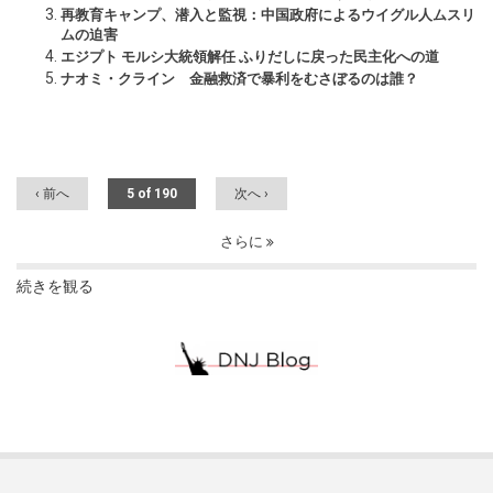
再教育キャンプ、潜入と監視：中国政府によるウイグル人ムスリ
ムの迫害
エジプト モルシ大統領解任 ふりだしに戻った民主化への道
ナオミ・クライン 金融救済で暴利をむさぼるのは誰？
‹ 前へ
5 of 190
次へ ›
さらに
続きを観る