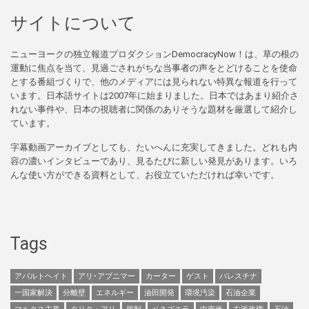
サイトについて
ニューヨークの独立報道プロダクションDemocracyNow！は、草の根の
運動に焦点を当て、見過ごされがちな当事者の声をとどけることを使命
とする番組づくりで、他のメディアには見られない特異な報道を行って
います。日本語サイトは2007年に始まりました。日本ではあまり紹介さ
れない事件や、日本の視聴者に関係のありそうな題材を厳選して紹介し
ています。
字幕動画アーカイブとしても、たいへんに充実してきました。どれも内
容の濃いインタビューであり、見るたびに新しい発見があります。いろ
んな使い方ができる資料として、お役立ていただければ幸いです。
Tags
アパルトヘイト
アリ･アブニマー
カーター
ゲスト
パレスチナ
一国家解決
分離壁
エネルギー
油田開発
環境汚染
石油企業