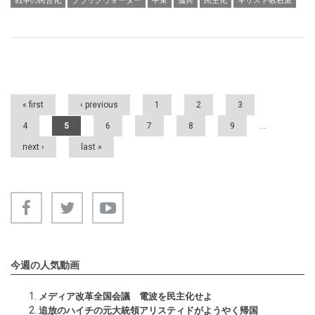
戦争の民営化
ブラックウォーター
中東
傭兵
民主化
キリスト教右派
Pages
« first
‹ previous
1
2
3
4
5
6
7
8
9
…
next ›
last »
今週の人気動画
メディア改革全国会議 電波を民主化せよ
追放のハイチの元大統領アリスティドがようやく帰国