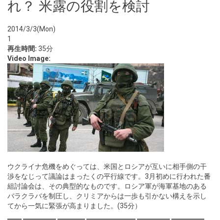
れ？ 米露の役割を検討
2014/3/3(Mon)
1
再生時間:
35分
Video Image:
ウクライナ危機をめぐっては、米国とロシアが互いに相手側の干
渉をなじって議論はまったくの平行線です。3月初めに行われた番
組討論会は、その典型的なものです。ロシア軍が海軍基地のある
バラクラバを制圧し、クリミアからは一歩も引かない構えを示し
てから一気に緊張が高まりました。(35分）