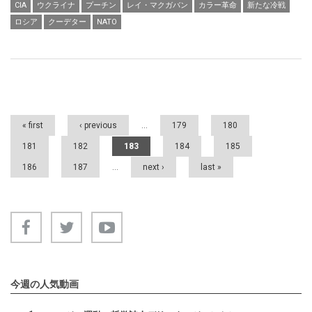
CIA
ウクライナ
プーチン
レイ・マクガバン
カラー革命
新たな冷戦
ロシア
クーデター
NATO
Pages
« first
‹ previous
…
179
180
181
182
183
184
185
186
187
…
next ›
last »
今週の人気動画