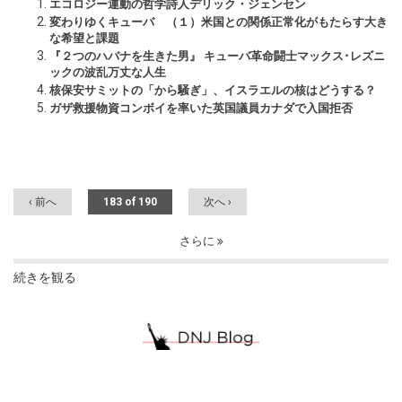
エコロジー運動の哲学詩人デリック・ジェンセン
変わりゆくキューバ （１）米国との関係正常化がもたらす大き
な希望と課題
『２つのハバナを生きた男』 キューバ革命闘士マックス･レズニ
ックの波乱万丈な人生
核保安サミットの「から騒ぎ」、イスラエルの核はどうする？
ガザ救援物資コンボイを率いた英国議員カナダで入国拒否
‹ 前へ
183 of 190
次へ ›
さらに
続きを観る