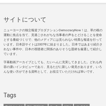
サイトについて
ニューヨークの独立報道プロダクションDemocracyNow！は、草の根の
運動に焦点を当て、見過ごされがちな当事者の声をとどけることを使命
とする番組づくりで、他のメディアには見られない特異な報道を行って
います。日本語サイトは2007年に始まりました。日本ではあまり紹介さ
れない事件や、日本の視聴者に関係のありそうな題材を厳選して紹介し
ています。
字幕動画アーカイブとしても、たいへんに充実してきました。どれも内
容の濃いインタビューであり、見るたびに新しい発見があります。いろ
んな使い方ができる資料として、お役立ていただければ幸いです。
Tags