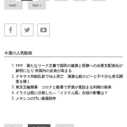
next ›
last »
今週の人気動画
TPP 新たなリーク文書で国民の健康と医療への企業支配強化が
鮮明になり 米国内の反発が高まる
テキサス州銃乱射で26人死亡 過激な銃ロビーと不十分な身元調
査を嘆く
東京五輪開幕 コロナと酷暑で矛盾が煮詰まる利権の祭典
イラクは既に分裂した―「イスラム国」台頭の影響は？
メキシコの汚い麻薬戦争