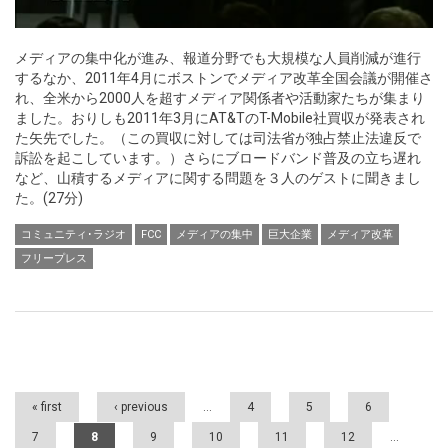
メディアの集中化が進み、報道分野でも大規模な人員削減が進行
するなか、2011年4月にボストンでメディア改革全国会議が開催さ
れ、全米から2000人を超すメディア関係者や活動家たちが集まり
ました。おりしも2011年3月にAT&TのT-Mobile社買収が発表され
た矢先でした。（この買収に対しては司法省が独占禁止法違反で
訴訟を起こしています。）さらにブロードバンド普及の立ち遅れ
など、山積するメディアに関する問題を３人のゲストに聞きまし
た。(27分)
コミュニティ･ラジオ
FCC
メディアの集中
巨大企業
メディア改革
フリープレス
Pages
« first
‹ previous
…
4
5
6
7
8
9
10
11
12
…