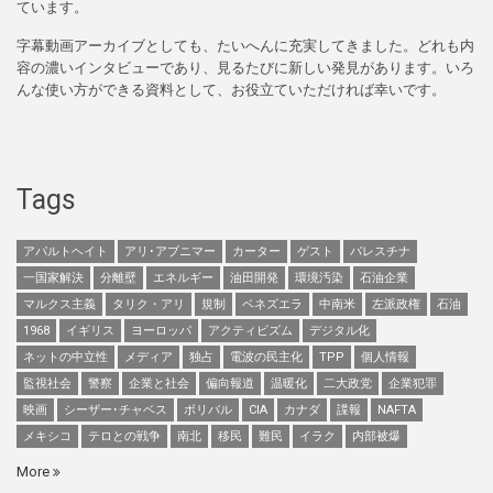
ています。
字幕動画アーカイブとしても、たいへんに充実してきました。どれも内
容の濃いインタビューであり、見るたびに新しい発見があります。いろ
んな使い方ができる資料として、お役立ていただければ幸いです。
Tags
アパルトヘイト
アリ･アブニマー
カーター
ゲスト
パレスチナ
一国家解決
分離壁
エネルギー
油田開発
環境汚染
石油企業
マルクス主義
タリク・アリ
規制
ベネズエラ
中南米
左派政権
石油
1968
イギリス
ヨーロッパ
アクティビズム
デジタル化
ネットの中立性
メディア
独占
電波の民主化
TPP
個人情報
監視社会
警察
企業と社会
偏向報道
温暖化
二大政党
企業犯罪
映画
シーザー･チャベス
ボリバル
CIA
カナダ
諜報
NAFTA
メキシコ
テロとの戦争
南北
移民
難民
イラク
内部被爆
More