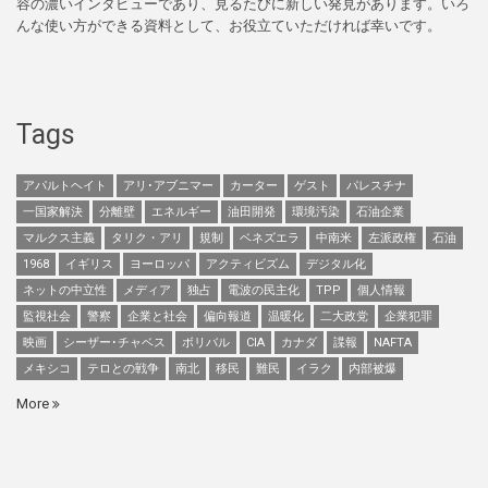
容の濃いインタビューであり、見るたびに新しい発見があります。いろ
んな使い方ができる資料として、お役立ていただければ幸いです。
Tags
アパルトヘイト
アリ･アブニマー
カーター
ゲスト
パレスチナ
一国家解決
分離壁
エネルギー
油田開発
環境汚染
石油企業
マルクス主義
タリク・アリ
規制
ベネズエラ
中南米
左派政権
石油
1968
イギリス
ヨーロッパ
アクティビズム
デジタル化
ネットの中立性
メディア
独占
電波の民主化
TPP
個人情報
監視社会
警察
企業と社会
偏向報道
温暖化
二大政党
企業犯罪
映画
シーザー･チャベス
ボリバル
CIA
カナダ
諜報
NAFTA
メキシコ
テロとの戦争
南北
移民
難民
イラク
内部被爆
More