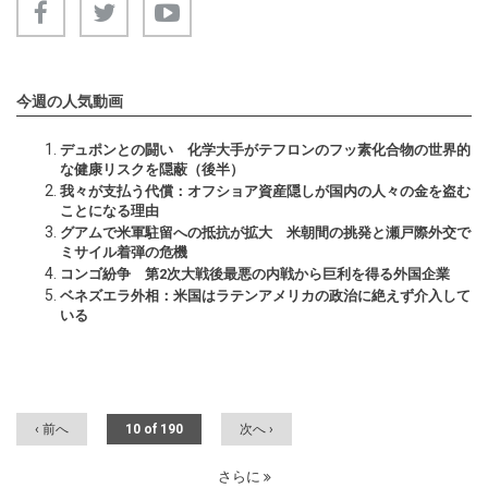
今週の人気動画
デュポンとの闘い 化学大手がテフロンのフッ素化合物の世界的
な健康リスクを隠蔽（後半）
我々が支払う代償：オフショア資産隠しが国内の人々の金を盗む
ことになる理由
グアムで米軍駐留への抵抗が拡大 米朝間の挑発と瀬戸際外交で
ミサイル着弾の危機
コンゴ紛争 第2次大戦後最悪の内戦から巨利を得る外国企業
ベネズエラ外相：米国はラテンアメリカの政治に絶えず介入して
いる
‹ 前へ
10 of 190
次へ ›
さらに