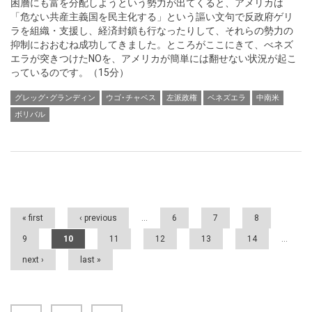
困層にも富を分配しようという勢力が出てくると、アメリカは
「危ない共産主義国を民主化する」という謳い文句で反政府ゲリ
ラを組織・支援し、経済封鎖も行なったりして、それらの勢力の
抑制におおむね成功してきました。ところがここにきて、べネズ
エラが突きつけたNOを、アメリカが簡単には翻せない状況が起こ
っているのです。（15分）
グレッグ･グランディン
ウゴ･チャベス
左派政権
ベネズエラ
中南米
ボリバル
Pages
« first
‹ previous
…
6
7
8
9
10
11
12
13
14
…
next ›
last »