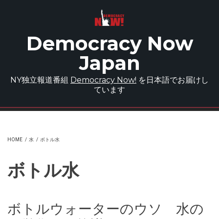
Skip to main content
Democracy Now
Japan
NY独立報道番組
Democracy Now!
を日本語でお届けし
ています
HOME
/
水
/
ボトル水
ボトル水
ボトルウォーターのウソ 水の