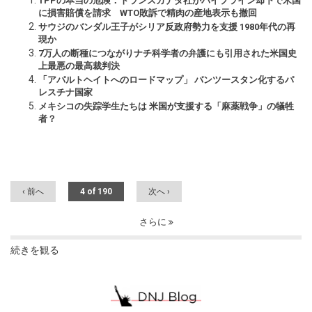
TPPの本当の危険：トランスカナダ社がパイプライン却下で米国
に損害賠償を請求 WTO敗訴で精肉の産地表示も撤回
サウジのバンダル王子がシリア反政府勢力を支援 1980年代の再
現か
7万人の断種につながりナチ科学者の弁護にも引用された米国史
上最悪の最高裁判決
「アパルトヘイトへのロードマップ」 バンツースタン化するパ
レスチナ国家
メキシコの失踪学生たちは 米国が支援する「麻薬戦争」の犠牲
者？
‹ 前へ
4 of 190
次へ ›
さらに
続きを観る