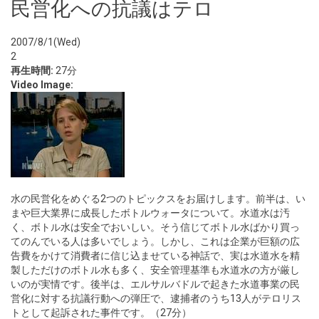
民営化への抗議はテロ
2007/8/1(Wed)
2
再生時間:
27分
Video Image:
水の民営化をめぐる2つのトピックスをお届けします。前半は、い
まや巨大業界に成長したボトルウォータについて。水道水は汚
く、ボトル水は安全でおいしい。そう信じてボトル水ばかり買っ
てのんでいる人は多いでしょう。しかし、これは企業が巨額の広
告費をかけて消費者に信じ込ませている神話で、実は水道水を精
製しただけのボトル水も多く、安全管理基準も水道水の方が厳し
いのが実情です。後半は、エルサルバドルで起きた水道事業の民
営化に対する抗議行動への弾圧で、逮捕者のうち13人がテロリス
トとして起訴された事件です。（27分）