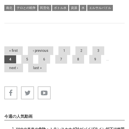
南北
テロとの戦争
民営化
ボトル水
資源
水
エルサルバドル
Pages
« first
‹ previous
1
2
3
4
5
6
7
8
9
…
next ›
last »
今週の人気動画