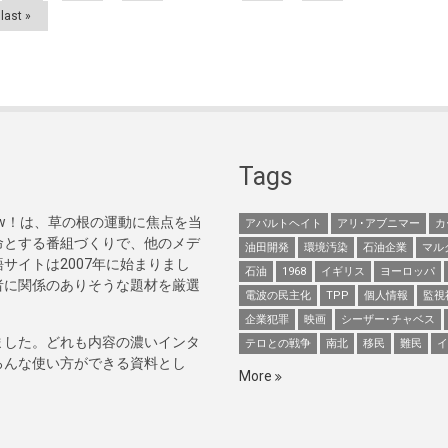
last »
Tags
Now！は、草の根の運動に焦点を当
アパルトヘイト
アリ･アブニマー
カ
命とする番組づくりで、他のメデ
油田開発
環境汚染
石油企業
マル
サイトは2007年に始まりまし
石油
1968
イギリス
ヨーロッパ
者に関係のありそうな題材を厳選
電波の民主化
TPP
個人情報
監視
企業犯罪
映画
シーザー･チャベス
ました。どれも内容の濃いインタ
テロとの戦争
南北
移民
難民
イ
ろんな使い方ができる資料とし
More