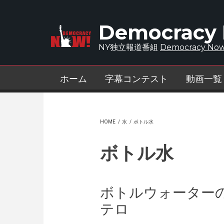
Skip to main content
Democracy
NY独立報道番組
Democracy Now
ホーム
字幕コンテスト
動画一覧
HOME
/
水
/
ボトル水
ボトル水
ボトルウォーター
テロ