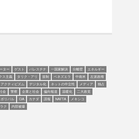
ーター
ゲスト
パレスチナ
一国家解決
分離壁
エネルギー
クス主義
タリク・アリ
規制
ベネズエラ
中南米
左派政権
アクティビズム
デジタル化
ネットの中立性
メディア
独占
社会
警察
企業と社会
偏向報道
温暖化
二大政党
ボリバル
CIA
カナダ
諜報
NAFTA
メキシコ
ラク
内部被爆