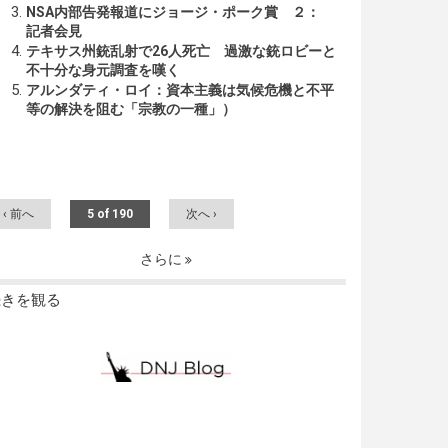
NSA内部告発報道にジョージ・ポーク賞 ２：
記者会見
テキサス州銃乱射で26人死亡 過激な銃ロビーと
不十分な身元調査を嘆く
アルンダティ・ロイ：資本主義は気候危機と不平
等の解決を阻む「宗教の一種」）
‹ 前へ
5 of 190
次へ ›
さらに
続きを観る