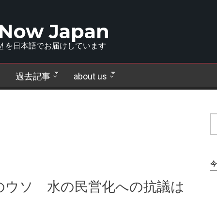
 Now Japan
!
を日本語でお届けしています
過去記事
about us
今
のウソ 水の民営化への抗議は