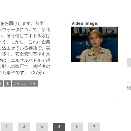
スをお届けします。前半
Video Image:
ルウォータについて。水道
い。そう信じてボトル水ば
ょう。しかし、これは企業
じ込ませている神話で、実
も多く、安全管理基準も水
半は、エルサルバドルで起
行動への弾圧で、逮捕者の
れた事件です。（27分）
源
水
エルサルバドル
2
3
4
5
6
7