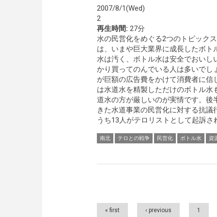
2007/8/1(Wed)
2
再生時間:
27分
水の民営化をめぐる2つのトピック
は、いまや巨大業界に成長したボト
水は汚く、ボトル水は安全でおいし
かり買ってのんでいる人は多いでし
が巨額の広告費をかけて消費者に信
は水道水を精製しただけのボトル水
道水の方が厳しいのが実情です。後
きた水道事業の民営化に対する抗議
うち13人がテロリストとして起訴さ
南北
テロとの戦争
民営化
ボトル水
資
Pages
« first
‹ previous
1