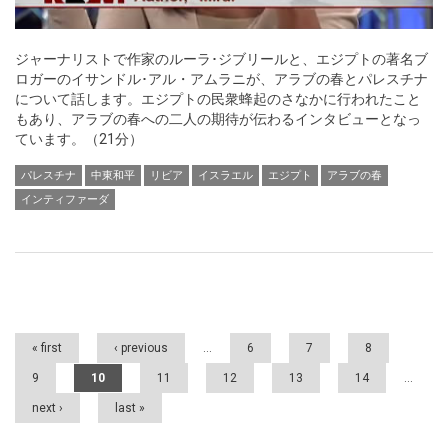
ジャーナリストで作家のルーラ･ジブリールと、エジプトの著名ブ
ロガーのイサンドル･アル・アムラニが、アラブの春とパレスチナ
について話します。エジプトの民衆蜂起のさなかに行われたこと
もあり、アラブの春への二人の期待が伝わるインタビューとなっ
ています。（21分）
パレスチナ
中東和平
リビア
イスラエル
エジプト
アラブの春
インティファーダ
Pages
« first
‹ previous
…
6
7
8
9
10
11
12
13
14
…
next ›
last »