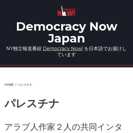
Skip to main content
Democracy Now
Japan
NY独立報道番組
Democracy Now!
を日本語でお届けし
ています
HOME
/
パレスチナ
パレスチナ
アラブ人作家２人の共同インタ