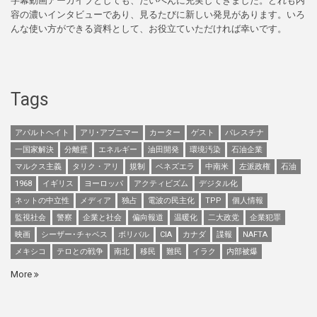
字幕動画アーカイブとしても、たいへんに充実してきました。どれも内
容の濃いインタビューであり、見るたびに新しい発見があります。いろ
んな使い方ができる資料として、お役立ていただければ幸いです。
Tags
アパルトヘイト
アリ･アブニマー
カーター
ゲスト
パレスチナ
一国家解決
分離壁
エネルギー
油田開発
環境汚染
石油企業
マルクス主義
タリク・アリ
規制
ベネズエラ
中南米
左派政権
石油
1968
イギリス
ヨーロッパ
アクティビズム
デジタル化
ネットの中立性
メディア
独占
電波の民主化
TPP
個人情報
監視社会
警察
企業と社会
偏向報道
温暖化
二大政党
企業犯罪
映画
シーザー･チャベス
ボリバル
CIA
カナダ
諜報
NAFTA
メキシコ
テロとの戦争
南北
移民
難民
イラク
内部被爆
More