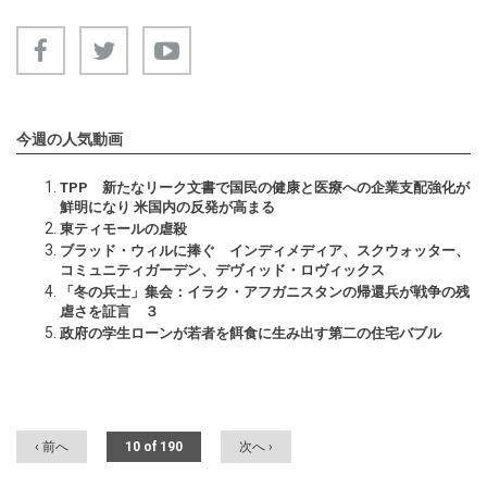
今週の人気動画
TPP 新たなリーク文書で国民の健康と医療への企業支配強化が
鮮明になり 米国内の反発が高まる
東ティモールの虐殺
ブラッド・ウィルに捧ぐ インディメディア、スクウォッター、
コミュニティガーデン、デヴィッド・ロヴィックス
「冬の兵士」集会：イラク・アフガニスタンの帰還兵が戦争の残
虐さを証言 ３
政府の学生ローンが若者を餌食に生み出す第二の住宅バブル
‹ 前へ
10 of 190
次へ ›