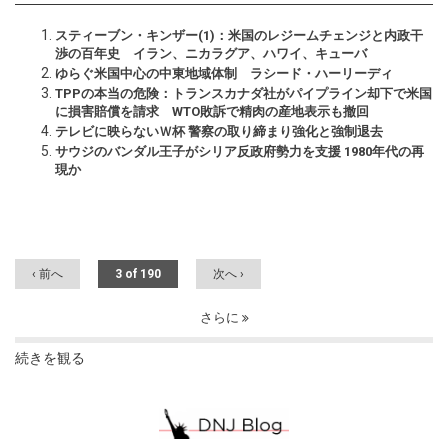
スティーブン・キンザー(1)：米国のレジームチェンジと内政干
渉の百年史 イラン、ニカラグア、ハワイ、キューバ
ゆらぐ米国中心の中東地域体制 ラシード・ハーリーディ
TPPの本当の危険：トランスカナダ社がパイプライン却下で米国
に損害賠償を請求 WTO敗訴で精肉の産地表示も撤回
テレビに映らないＷ杯 警察の取り締まり強化と強制退去
サウジのバンダル王子がシリア反政府勢力を支援 1980年代の再
現か
‹ 前へ
3 of 190
次へ ›
さらに
続きを観る