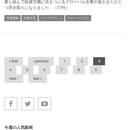
業と組んで奴隷労働に目をつぶるグローバル企業の姿がまたひと
つ浮き彫りになりました。（17分）
労働運動
労働災害
バングラデシュ
グローバリズム
Pages
« first
‹ previous
1
2
3
4
5
6
7
8
9
…
next ›
last »
今週の人気動画