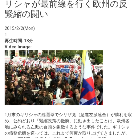
リシャが最前線を行く欧州の反
緊縮の闘い
2015/2/2(Mon)
1
再生時間:
18分
Video Image:
1月末のギリシャの総選挙でシリザ党（急進左派連合）が勝利を収
め、公約どおり「緊縮政策の撤廃」に動き出したことは、欧州各
地にみられる左派の台頭を象徴するような事件でした。ギリシャ
の債務危機を巡っては、これまで何度か取り上げてきましたが、