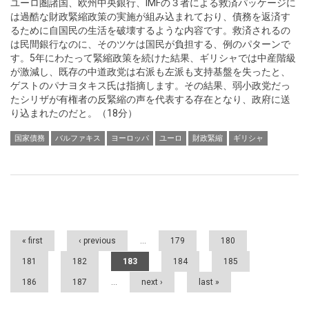
ユーロ圏諸国、欧州中央銀行、IMFの３者による救済パッケージに
は過酷な財政緊縮政策の実施が組み込まれており、債務を返済す
るために自国民の生活を破壊するような内容です。救済されるの
は民間銀行なのに、そのツケは国民が負担する、例のパターンで
す。5年にわたって緊縮政策を続けた結果、ギリシャでは中産階級
が激減し、既存の中道政党は右派も左派も支持基盤を失ったと、
ゲストのパナヨタキス氏は指摘します。その結果、弱小政党だっ
たシリザが有権者の反緊縮の声を代表する存在となり、政府に送
り込まれたのだと。（18分）
国家債務
バルファキス
ヨーロッパ
ユーロ
財政緊縮
ギリシャ
Pages
« first
‹ previous
…
179
180
181
182
183
184
185
186
187
…
next ›
last »