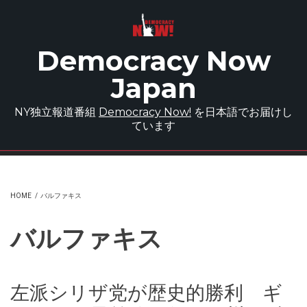
Skip to main content
Democracy Now
Japan
NY独立報道番組
Democracy Now!
を日本語でお届けし
ています
HOME
/
バルファキス
バルファキス
左派シリザ党が歴史的勝利 ギ