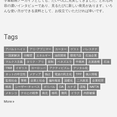
字幕動画アーカイブとしても、たいへんに充実してきました。どれも内
容の濃いインタビューであり、見るたびに新しい発見があります。いろ
んな使い方ができる資料として、お役立ていただければ幸いです。
Tags
アパルトヘイト
アリ･アブニマー
カーター
ゲスト
パレスチナ
一国家解決
分離壁
エネルギー
油田開発
環境汚染
石油企業
マルクス主義
タリク・アリ
規制
ベネズエラ
中南米
左派政権
石油
1968
イギリス
ヨーロッパ
アクティビズム
デジタル化
ネットの中立性
メディア
独占
電波の民主化
TPP
個人情報
監視社会
警察
企業と社会
偏向報道
温暖化
二大政党
企業犯罪
映画
シーザー･チャベス
ボリバル
CIA
カナダ
諜報
NAFTA
メキシコ
テロとの戦争
南北
移民
難民
イラク
内部被爆
More