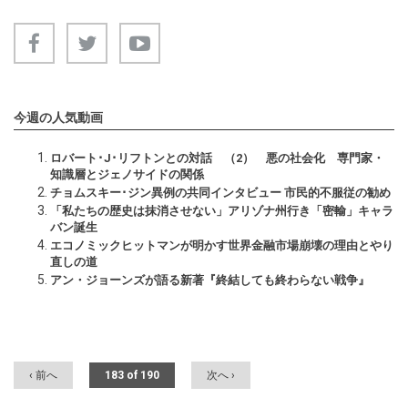
今週の人気動画
ロバート･J･リフトンとの対話 （2） 悪の社会化 専門家・
知識層とジェノサイドの関係
チョムスキー･ジン異例の共同インタビュー 市民的不服従の勧め
「私たちの歴史は抹消させない」アリゾナ州行き「密輸」キャラ
バン誕生
エコノミックヒットマンが明かす世界金融市場崩壊の理由とやり
直しの道
アン・ジョーンズが語る新著『終結しても終わらない戦争』
‹ 前へ
183 of 190
次へ ›