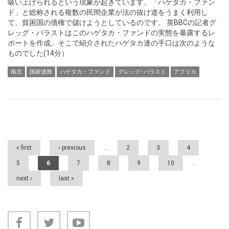
吸い上げられるという現象が起きています。「ハゲタカ・ファン
ド」と総称される複数の民間企業が法の抜け道をうまく利用し
て、貧困国の債権で儲けようとしているのです。 英BBCの記者グ
レッグ・パラストはこのハゲタカ・ファンドの実態を暴露するレ
ポートを作成。そこで紹介されたハゲタカ達の手口は次のような
ものでした(14分）
南北
国家債務
ハゲタカ・ファンド
グレッグ･パラスト
アフリカ
Pages
« first
‹ previous
…
2
3
4
5
6
7
8
9
10
…
next ›
last »