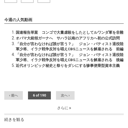
今週の人気動画
国連報告草案 コンゴで大量虐殺をしたとしてルワンダ軍を非難
オバマ大統領ガーナへ サハラ以南のアフリカへ初の公式訪問
「自分が言わなければ誰が言う？」 ジョン・バティスト退役陸
軍少将、イラク戦争反対を唱えCBSニュースを解雇される 前編
「自分が言わなければ誰が言う？」 ジョン・バティスト退役陸
軍少将、イラク戦争反対を唱えCBSニュースを解雇される 後編
近代オリンピック秘史と祭りをダシにする惨事便乗型資本主義
‹ 前へ
6 of 190
次へ ›
さらに
続きを観る