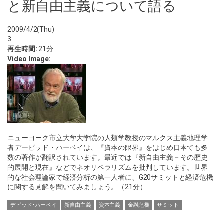
と新自由主義について語る
2009/4/2(Thu)
3
再生時間:
21分
Video Image:
ニューヨーク市立大学大学院の人類学教授のマルクス主義地理学
者デービッド・ハーベイは、『資本の限界』をはじめ日本でも多
数の著作が翻訳されています。最近では『新自由主義－その歴史
的展開と現在』などでネオリベラリズムを批判しています。世界
的な社会理論家で経済分析の第一人者に、G20サミットと経済危機
に関する見解を聞いてみましょう。（21分）
デビッド･ハーベイ
新自由主義
資本主義
金融危機
サミット