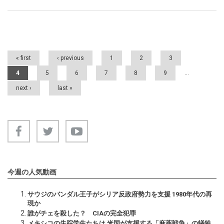
Pages
« first
‹ previous
1
2
3
4
5
6
7
8
9
…
next ›
last »
今週の人気動画
サウジのバンダル王子がシリア反政府勢力を支援 1980年代の再
現か
誰がチェを殺した？ CIAの完全犯罪
メキシコの失踪学生たちは 米国が支援する「麻薬戦争」の犠牲