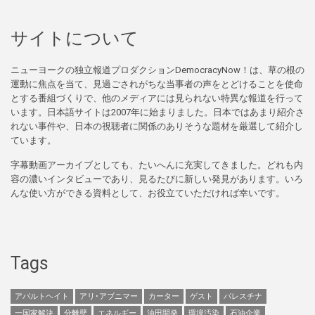
サイトについて
ニューヨークの独立報道プロダクションDemocracyNow！は、草の根の
運動に焦点を当て、見過ごされがちな当事者の声をとどけることを使命
とする番組づくりで、他のメディアには見られない特異な報道を行って
います。日本語サイトは2007年に始まりました。日本ではあまり紹介さ
れない事件や、日本の視聴者に関係のありそうな題材を厳選して紹介し
ています。
字幕動画アーカイブとしても、たいへんに充実してきました。どれも内
容の濃いインタビューであり、見るたびに新しい発見があります。いろ
んな使い方ができる資料として、お役立ていただければ幸いです。
Tags
アパルトヘイト
アリ･アブニマー
カーター
ゲスト
パレスチナ
一国家解決
分離壁
エネルギー
油田開発
環境汚染
石油企業