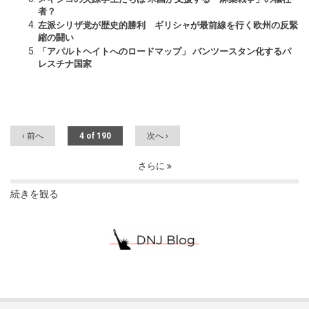
者？
左派シリザ党が歴史的勝利 ギリシャが最前線を行く欧州の反緊
縮の闘い
「アパルトヘイトへのロードマップ」 バンツースタン化するパ
レスチナ国家
‹ 前へ
4 of 190
次へ ›
さらに
続きを観る