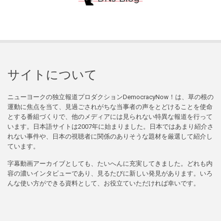
サイトについて
ニューヨークの独立報道プロダクションDemocracyNow！は、草の根の
運動に焦点を当て、見過ごされがちな当事者の声をとどけることを使命
とする番組づくりで、他のメディアには見られない特異な報道を行って
います。日本語サイトは2007年に始まりました。日本ではあまり紹介さ
れない事件や、日本の視聴者に関係のありそうな題材を厳選して紹介し
ています。
字幕動画アーカイブとしても、たいへんに充実してきました。どれも内
容の濃いインタビューであり、見るたびに新しい発見があります。いろ
んな使い方ができる資料として、お役立ていただければ幸いです。