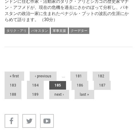
ンドンに住む作家・活動家のタリク・アリとシカゴの歴史家マナ
ン・アフメドが、現在の危機を過去にさかのぼって分析し、パキ
スタンの政治一家に生まれたベナジル・ブットの波乱の生涯にか
らめて語ります。 （30分）
タリク・アリ
パキスタン
軍事支援
クーデター
Pages
« first
‹ previous
…
181
182
183
184
185
186
187
188
189
next ›
last »