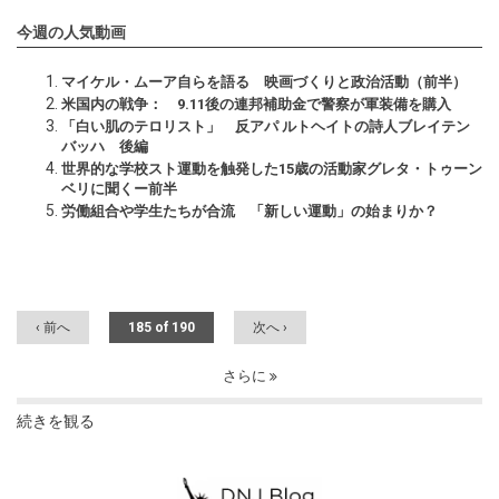
今週の人気動画
マイケル・ムーア自らを語る 映画づくりと政治活動（前半）
米国内の戦争： 9.11後の連邦補助金で警察が軍装備を購入
「白い肌のテロリスト」 反アパ ルトヘイトの詩人ブレイテン
バッハ 後編
世界的な学校スト運動を触発した15歳の活動家グレタ・トゥーン
ベリに聞くー前半
労働組合や学生たちが合流 「新しい運動」の始まりか？
‹ 前へ
185 of 190
次へ ›
さらに
続きを観る