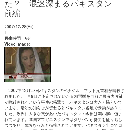
た？ 混迷深まるパキスタン
前編
2007/12/28(Fri)
1
再生時間:
16分
Video Image:
2007年12月27日パキスタンのベナジル・ブット元首相が暗殺さ
れました。1月8日に予定されていた首相選挙を目前に最有力候補
が暗殺されるという事件の衝撃で、パキスタンは大きく揺らいで
います。暗殺の知らせが伝わるとパキスタン各地で暴動が起きま
した。政界に大きな穴があいたパキスタンの今後は濃い霧に包ま
れています。隣国アフガニスタンではタリバンが勢力を盛り返し
つつあり、危険な状況も指摘されています。パキスタン出身でロ