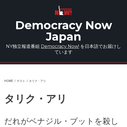
Skip to main content
Democracy Now
Japan
NY独立報道番組
Democracy Now!
を日本語でお届けし
ています
HOME
/
ゲスト
/
タリク・アリ
タリク・アリ
だれがベナジル・ブットを殺し