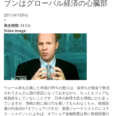
ブンはグローバル経済の心臓部
2011/4/15(Fri)
1
再生時間:
24.5分
Video Image:
ウォール街を占拠した米国の99％の怒りは、金持ちが税金で救済
されてさんざん国の世話になっておきながら、ちっともフェアな
税負担をしていないことです。日本の総理大臣も増税にひた走っ
ていますが、増税の前に抜け穴を塞いでもらわなくちゃ。租税回
避の代名詞が｢オフショア｣ですが、英国ジャーナリストのニコラ
ス・シャクソンによれば、オフショア金融制度は単に租税回避の