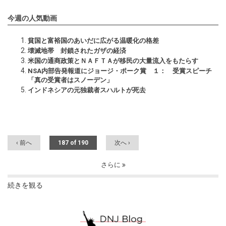
今週の人気動画
貧国と富裕国のあいだに広がる温暖化の格差
壊滅地帯 封鎖されたガザの経済
米国の通商政策とＮＡＦＴＡが移民の大量流入をもたらす
NSA内部告発報道にジョージ・ポーク賞 １： 受賞スピーチ
「真の受賞者はスノーデン」
インドネシアの元独裁者スハルトが死去
‹ 前へ
187 of 190
次へ ›
さらに
続きを観る