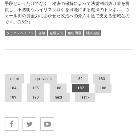
手段というだけでなく、秘密の保持によって法規制の抜け道を提
供し、不透明なハイリスク取引を可能にする魔法のトンネル、ウ
ォール街の資金力にあかせた政治への介入を陰で支える聖域なの
です。(25分）
タックスヘイブン
金融
金融規制
租税回避
財政破綻
Pages
« first
‹ previous
…
182
183
184
185
186
187
188
189
190
next ›
last »