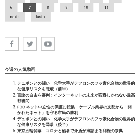
6
7
8
9
10
11
…
next ›
last »
今週の人気動画
デュポンとの闘い 化学大手がテフロンのフッ素化合物の世界的
な健康リスクを隠蔽（前半）
言論の自由を審判：インターネットの未来が変容しかねない最高
裁審問
FCC ネット中立性の保護に転換 ケーブル業界の支配から「開
かれたネット」を守る市民の勝利
デュポンとの闘い 化学大手がテフロンのフッ素化合物の世界的
な健康リスクを隠蔽（後半）
東京五輪開幕 コロナと酷暑で矛盾が煮詰まる利権の祭典