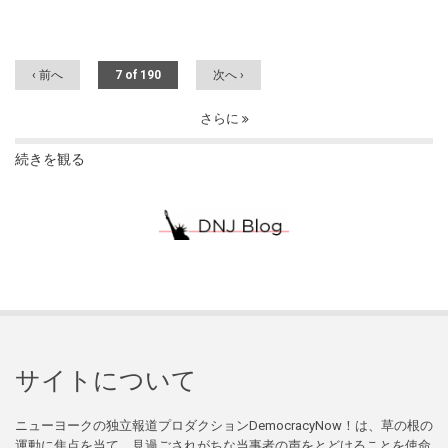
‹ 前へ
7 of 190
次へ ›
さらに
続きを観る
サイトについて
ニューヨークの独立報道プロダクションDemocracyNow！は、草の根の
運動に焦点を当て、見過ごされがちな当事者の声をとどけることを使命