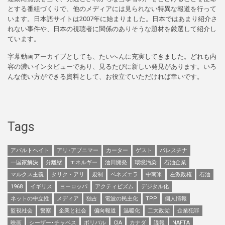
とする番組づくりで、他のメディアには見られない特異な報道を行って
います。日本語サイトは2007年に始まりました。日本ではあまり紹介さ
れない事件や、日本の視聴者に関係のありそうな題材を厳選して紹介し
ています。
字幕動画アーカイブとしても、たいへんに充実してきました。どれも内
容の濃いインタビューであり、見るたびに新しい発見があります。いろ
んな使い方ができる資料として、お役立ていただければ幸いです。
Tags
アパルトヘイト
アリ･アブニマー
カーター
ゲスト
パレスチナ
一国家解決
分離壁
エネルギー
油田開発
環境汚染
石油企業
マルクス主義
タリク・アリ
規制
ベネズエラ
中南米
左派政権
石油
1968
イギリス
ヨーロッパ
アクティビズム
デジタル化
ネットの中立性
メディア
独占
電波の民主化
TPP
個人情報
監視社会
警察
企業と社会
偏向報道
温暖化
二大政党
企業犯罪
映画
シーザー･チャベス
ボリバル
CIA
カナダ
諜報
NAFTA