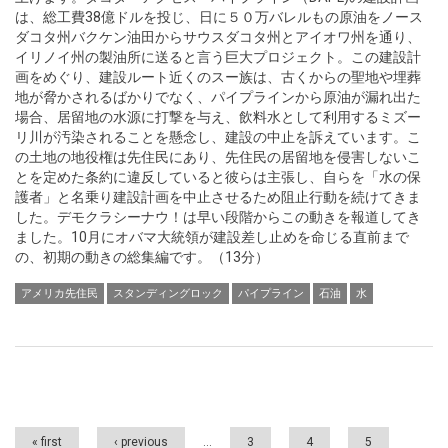
は、総工費38億ドルを投じ、日に５０万バレルもの原油をノース
ダコタ州バクケン油田からサウスダコタ州とアイオワ州を通り、
イリノイ州の製油所に送ると言う巨大プロジェクト。この建設計
画をめぐり、建設ルート近くのスー族は、古くからの聖地や埋葬
地が脅かされるばかりでなく、パイプラインから原油が漏れ出た
場合、居留地の水源に打撃を与え、飲料水として利用するミズー
リ川が汚染されることを懸念し、建設の中止を訴えています。こ
の土地の地役権は先住民にあり、先住民の居留地を侵害しないこ
とを定めた条約に違反していると彼らは主張し、自らを「水の保
護者」と名乗り建設計画を中止させるため阻止行動を続けてきま
した。デモクラシーナウ！は早い段階からこの動きを報道してき
ました。10月にオバマ大統領が建設差し止めを命じる直前まで
の、初期の動きの総集編です。（13分）
アメリカ先住民
スタンディングロック
パイプライン
石油
水
Pages
« first
‹ previous
…
3
4
5