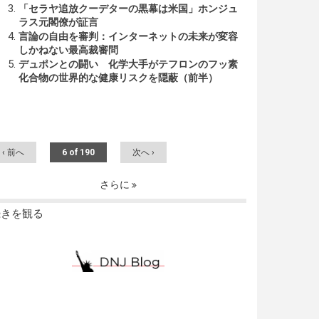
「セラヤ追放クーデターの黒幕は米国」ホンジュ
ラス元閣僚が証言
言論の自由を審判：インターネットの未来が変容
しかねない最高裁審問
デュポンとの闘い 化学大手がテフロンのフッ素
化合物の世界的な健康リスクを隠蔽（前半）
‹ 前へ
6 of 190
次へ ›
さらに
続きを観る