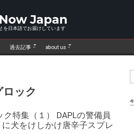
 Now Japan
!
を日本語でお届けしています
過去記事
about us
グロック
今
ク特集（１） DAPLの警備員
」に犬をけしかけ唐辛子スプレ