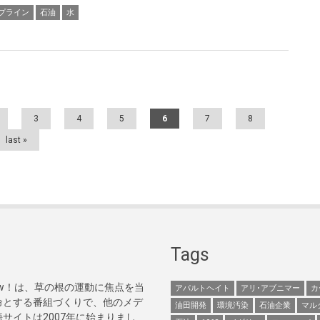
プライン
石油
水
3
4
5
6
7
8
last »
Tags
Now！は、草の根の運動に焦点を当
アパルトヘイト
アリ･アブニマー
カ
命とする番組づくりで、他のメデ
油田開発
環境汚染
石油企業
マル
サイトは2007年に始まりまし