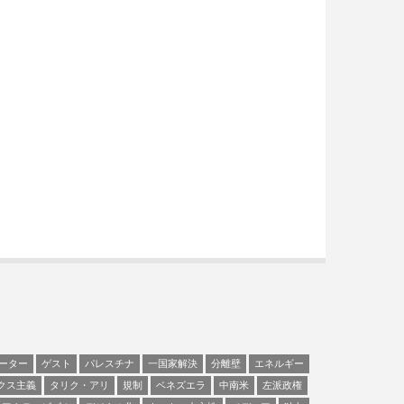
ーター
ゲスト
パレスチナ
一国家解決
分離壁
エネルギー
クス主義
タリク・アリ
規制
ベネズエラ
中南米
左派政権