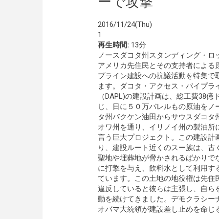
ーで攻撃
2016/11/24(Thu)
1
再生時間:
13分
ノースダコタ州スタンディング・ロ
アメリカ先住民とその支持者による
プライン建設への抗議活動を特集で
ます。ダコタ・アクセス・パイプラ
（DAPL)の建設計画は、総工費38億
じ、日に５０万バレルもの原油をノ
タ州バクケン油田からサウスダコタ
オワ州を通り、イリノイ州の製油所
言う巨大プロジェクト。この建設計
り、建設ルート近くのスー族は、古
聖地や埋葬地が脅かされるばかりで
に打撃を与え、飲料水として利用す
ています。この土地の地役権は先住
違反していると彼らは主張し、自ら
動を続けてきました。デモクラシー
オバマ大統領が建設差し止めを命じ