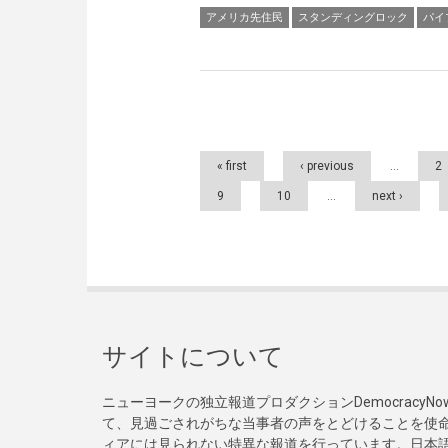
アメリカ先住民
スタンディングロック
パイ
Pages
« first
‹ previous
…
2
9
10
…
next ›
サイトについて
ニューヨークの独立報道プロダクションDemocracy
て、見過ごされがちな当事者の声をとどけることを使
ィアには見られない特異な報道を行っています。日本語