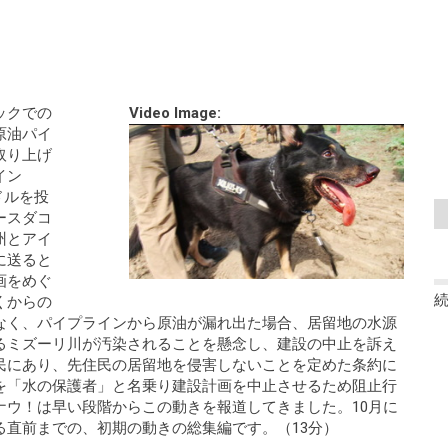
ックでの
Video Image:
原油パイ
取り上げ
イン
ドルを投
ースダコ
州とアイ
に送ると
画をめぐ
くからの
なく、パイプラインから原油が漏れ出た場合、居留地の水源
るミズーリ川が汚染されることを懸念し、建設の中止を訴え
民にあり、先住民の居留地を侵害しないことを定めた条約に
を「水の保護者」と名乗り建設計画を中止させるため阻止行
ナウ！は早い段階からこの動きを報道してきました。10月に
る直前までの、初期の動きの総集編です。（13分）