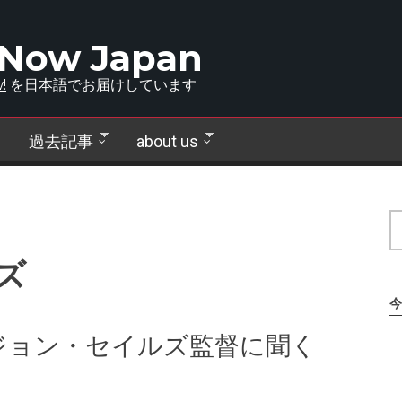
 Now Japan
!
を日本語でお届けしています
過去記事
about us
ズ
今
ジョン・セイルズ監督に聞く