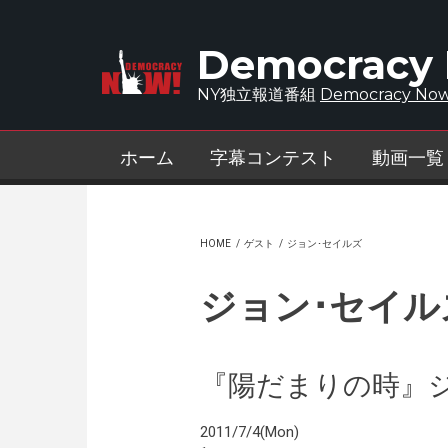
Skip to main content
Democracy
NY独立報道番組
Democracy Now
ホーム
字幕コンテスト
動画一覧
HOME
/
ゲスト
/
ジョン･セイルズ
ジョン･セイル
『陽だまりの時』
2011/7/4(Mon)