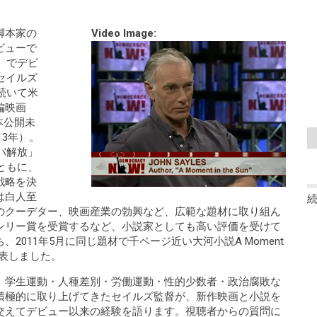
脚本家の
Video Image:
ビューで
』でデビ
セイルズ
続いて米
編映画
本公開未
13年）。
バ解放」
ともに、
戦略を決
は白人至
のクーデター、映画産業の勃興など、広範な題材に取り組ん
ンリー賞を受賞するなど、小説家としても高い評価を受けて
2011年5月に同じ題材で千ページ近い大河小説A Moment
を発表しました。
学生運動・人種差別・労働運動・性的少数者・政治腐敗な
積極的に取り上げてきたセイルズ監督が、新作映画と小説を
交えてデビュー以来の経験を語ります。視聴者からの質問に