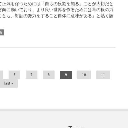
て正気を保つためには「自らの役割を知る」ことが大切だと
方向に動いており、より良い世界を作るためには草の根の力
くとも、対話の努力をすること自体に意味がある」と熱く語
画
6
7
8
9
10
11
last »