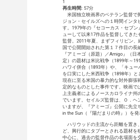
1
再生時間:
57分
米国独立映画界のベテラン監督で
ジョン・セイルズへの１時間インタ
す。1979年の『セコーカス・セブン
ューして以来17作品を監督してきた
監督。2011年夏、まずフィリピン、
国で公開開始された第１７作目の長
『アミーゴ（原題）／Amigo』（日
定）の題材は米比戦争（1899年～19
ハワイ併合（1893年）や、「キュー
を口実にした米西戦争（1898年）と
現在に至る米国の暴力的な対外膨張
定的なものとした事件です。映画で
上主義者によるノースカロライナ州
でいます。セイルズ監督は、Ｏ．ヘ
いますが、『アミーゴ』公開に先立ち、
in the Sun（『陽だまりの時』）
ハリウッドの主流から距離を置き、
ど、興行的にタブーとされる題材を
中心に、過去の監督作品の名場面を