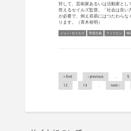
対して、芸術家あるいは活動家とし
答えるセイルズ監督。「社会は良い
が必要で、例え容易にはつたわらな
ります。（斉木裕明）
ジョン･セイルズ
帝国主義
フィリピン
映
Pages
« first
‹ previous
…
5
12
13
…
next ›