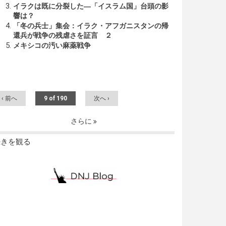
イラクは既に分裂した―「イスラム国」台頭の影
響は？
「冬の兵士」集会：イラク・アフガニスタンの帰
還兵が戦争の残虐さを証言 ２
メキシコの汚い麻薬戦争
‹ 前へ
9 of 190
次へ ›
さらに
続きを観る