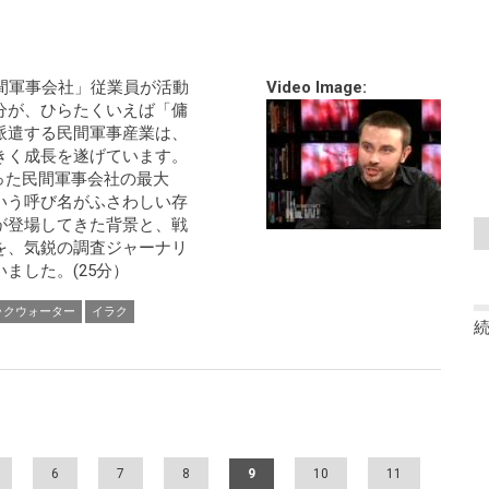
間軍事会社」従業員が活動
Video Image:
分が、ひらたくいえば「傭
派遣する民間軍事産業は、
大きく成長を遂げています。
った民間軍事会社の最大
いう呼び名がふさわしい存
が登場してきた背景と、戦
を、気鋭の調査ジャーナリ
ました。(25分）
ックウォーター
イラク
6
7
8
9
10
11