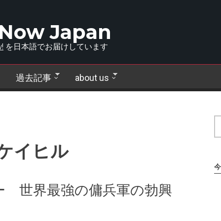
 Now Japan
!
を日本語でお届けしています
過去記事
about us
ケイヒル
今
ー 世界最強の傭兵軍の勃興