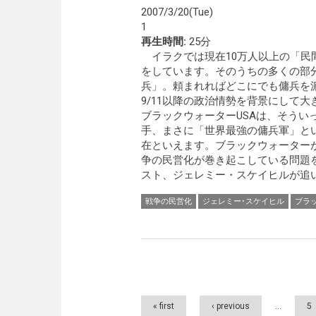
2007/3/20(Tue)
1
再生時間:
25分
イラクでは現在10万人以上の「民
をしています。そのうちの多くの部
兵」。頼まれればどこにでも傭兵を
9/11以降の政治情勢を背景にして
ブラックウォーターUSAは、そうい
手、まさに「世界最強の傭兵軍」と
在といえます。ブラックウォーター
争の民営化が巻き起こしている問題
スト、ジェレミー・スケイヒルが追い
戦争の民営化
ジェレミー･スケイヒル
ブラ
Pages
« first
‹ previous
…
5