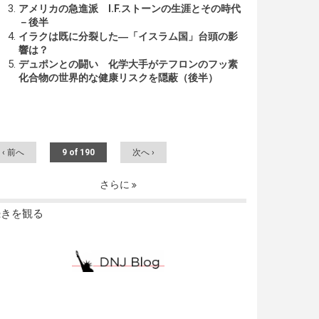
アメリカの急進派 I.F.ストーンの生涯とその時代
－後半
イラクは既に分裂した―「イスラム国」台頭の影
響は？
デュポンとの闘い 化学大手がテフロンのフッ素
化合物の世界的な健康リスクを隠蔽（後半）
‹ 前へ
9 of 190
次へ ›
さらに
続きを観る