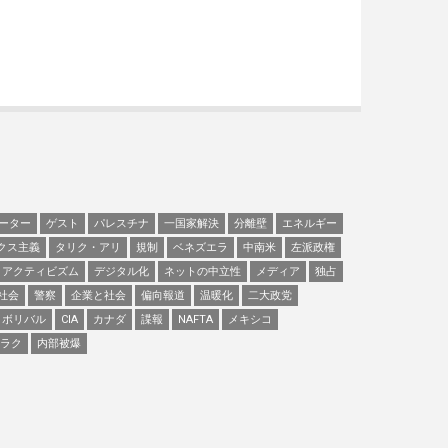
ーター
ゲスト
パレスチナ
一国家解決
分離壁
エネルギー
クス主義
タリク・アリ
規制
ベネズエラ
中南米
左派政権
アクティビズム
デジタル化
ネットの中立性
メディア
独占
社会
警察
企業と社会
偏向報道
温暖化
二大政党
ボリバル
CIA
カナダ
諜報
NAFTA
メキシコ
ラク
内部被爆