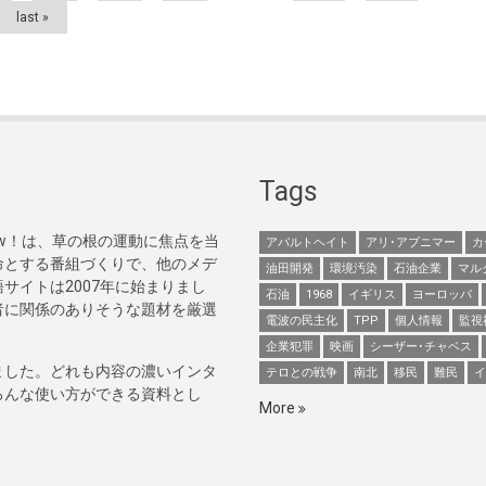
last »
Tags
Now！は、草の根の運動に焦点を当
アパルトヘイト
アリ･アブニマー
カ
命とする番組づくりで、他のメデ
油田開発
環境汚染
石油企業
マル
サイトは2007年に始まりまし
石油
1968
イギリス
ヨーロッパ
者に関係のありそうな題材を厳選
電波の民主化
TPP
個人情報
監視
企業犯罪
映画
シーザー･チャベス
ました。どれも内容の濃いインタ
テロとの戦争
南北
移民
難民
イ
ろんな使い方ができる資料とし
More