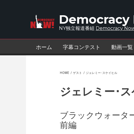
Skip to main content
Democracy
NY独立報道番組
Democracy Now
ホーム
字幕コンテスト
動画一覧
HOME
/
ゲスト
/
ジェレミー･スケイヒル
ジェレミー･ス
ブラックウォータ
前編