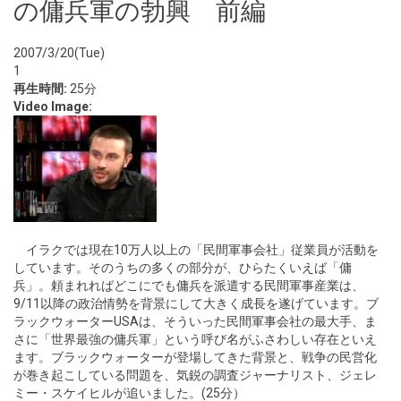
の傭兵軍の勃興 前編
2007/3/20(Tue)
1
再生時間:
25分
Video Image:
イラクでは現在10万人以上の「民間軍事会社」従業員が活動を
しています。そのうちの多くの部分が、ひらたくいえば「傭
兵」。頼まれればどこにでも傭兵を派遣する民間軍事産業は、
9/11以降の政治情勢を背景にして大きく成長を遂げています。ブ
ラックウォーターUSAは、そういった民間軍事会社の最大手、ま
さに「世界最強の傭兵軍」という呼び名がふさわしい存在といえ
ます。ブラックウォーターが登場してきた背景と、戦争の民営化
が巻き起こしている問題を、気鋭の調査ジャーナリスト、ジェレ
ミー・スケイヒルが追いました。(25分）