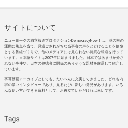
サイトについて
ニューヨークの独立報道プロダクションDemocracyNow！は、草の根の
運動に焦点を当て、見過ごされがちな当事者の声をとどけることを使命
とする番組づくりで、他のメディアには見られない特異な報道を行って
います。日本語サイトは2007年に始まりました。日本ではあまり紹介さ
れない事件や、日本の視聴者に関係のありそうな題材を厳選して紹介し
ています。
字幕動画アーカイブとしても、たいへんに充実してきました。どれも内
容の濃いインタビューであり、見るたびに新しい発見があります。いろ
んな使い方ができる資料として、お役立ていただければ幸いです。
Tags