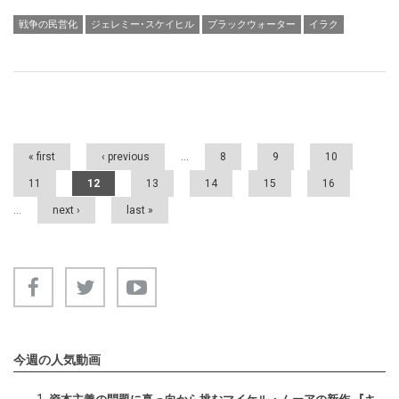
戦争の民営化
ジェレミー･スケイヒル
ブラックウォーター
イラク
Pages
« first
‹ previous
…
8
9
10
11
12
13
14
15
16
…
next ›
last »
今週の人気動画