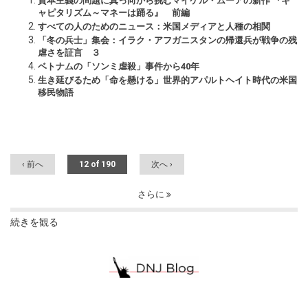
資本主義の問題に真っ向から挑むマイケル・ムーアの新作 『キ
ャピタリズム～マネーは踊る』 前編
すべての人のためのニュース：米国メディアと人種の相関
「冬の兵士」集会：イラク・アフガニスタンの帰還兵が戦争の残
虐さを証言 ３
ベトナムの「ソンミ虐殺」事件から40年
生き延びるため「命を懸ける」世界的アパルトヘイト時代の米国
移民物語
‹ 前へ
12 of 190
次へ ›
さらに
続きを観る