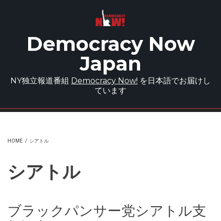
Skip to main content
Democracy Now
Japan
NY独立報道番組
Democracy Now!
を日本語でお届けし
ています
HOME
/
シアトル
シアトル
ブラックパンサー党シアトル支