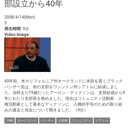
部設立から40年
2008/4/14(Mon)
3
再生時間:
9分
Video Image:
40年前、米カリフォルニア州オークランドに本部を置くブラック
パンサー党は、初の支部をワシントン州シアトルに結成しまし
た。当時まだ19歳だったアーロン・ディクソンは、支部結成から4
年にわたり支部長を務めました。現在はコミュニティ活動家、人
権活動家として著名なディクソンに、人種的平等のための取り組
みの過去と現在について聞きました。（9分）
1968
オークランド
パンサー
公民権
コミュニティ
シアトル