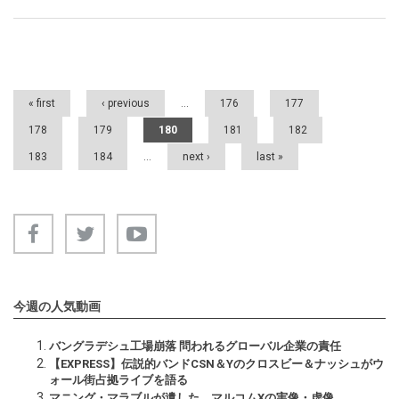
Pages
« first
‹ previous
…
176
177
178
179
180
181
182
183
184
…
next ›
last »
今週の人気動画
バングラデシュ工場崩落 問われるグローバル企業の責任
【EXPRESS】伝説的バンドCSN＆Yのクロスビー＆ナッシュがウ
ォール街占拠ライブを語る
マニング・マラブルが遺した マルコムXの実像・虚像