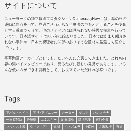
サイトについて
ニューヨークの独立報道プロダクションDemocracyNow！は、草の根の
運動に焦点を当て、見過ごされがちな当事者の声をとどけることを使命
とする番組づくりで、他のメディアには見られない特異な報道を行って
います。日本語サイトは2007年に始まりました。日本ではあまり紹介さ
れない事件や、日本の視聴者に関係のありそうな題材を厳選して紹介し
ています。
字幕動画アーカイブとしても、たいへんに充実してきました。どれも内
容の濃いインタビューであり、見るたびに新しい発見があります。いろ
んな使い方ができる資料として、お役立ていただければ幸いです。
Tags
アパルトヘイト
アリ･アブニマー
カーター
ゲスト
パレスチナ
一国家解決
分離壁
エネルギー
油田開発
環境汚染
石油企業
マルクス主義
タリク・アリ
規制
ベネズエラ
中南米
左派政権
石油